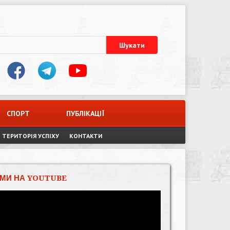
СПОРТ
ПУБЛІКАЦІЇ
ТЕРИТОРІЯ УСПІХУ
КОНТАКТИ
МИ НА YOUTUBE
Відеопрогравач