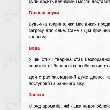
були досить великими і могли достави
Голосні звуки
Будь-яка тварина, яка має диких предкі
загрозу для себе. Саме з цієї причи
голосом.
Вода
У цій стихії тварина стає безпорадн
спритність і банальні способи захистит
Цей страх закладений дуже давно. Т
поступово і з раннього віку.
Запахи
Є ряд ароматів, які кішки недолюблюю