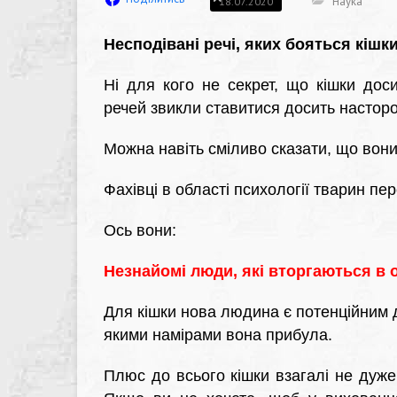
Наука
18.07.2020
Несподівані речі, яких бояться кішки
Ні для кого не секрет, що кішки дос
речей звикли ставитися досить настор
Можна навіть сміливо сказати, що вон
Фахівці в області психології тварин пе
Ось вони:
Незнайомі люди, які вторгаються в 
Для кішки нова людина є потенційним д
якими намірами вона прибула.
Плюс до всього кішки взагалі не дуже