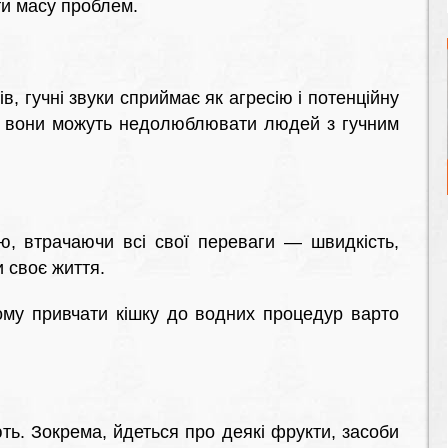
ти масу проблем.
в, гучні звуки сприймає як агресію і потенційну
ни вони можуть недолюблювати людей з гучним
ою, втрачаючи всі свої переваги — швидкість,
и своє життя.
ому привчати кішку до водних процедур варто
ть. Зокрема, йдеться про деякі фрукти, засоби