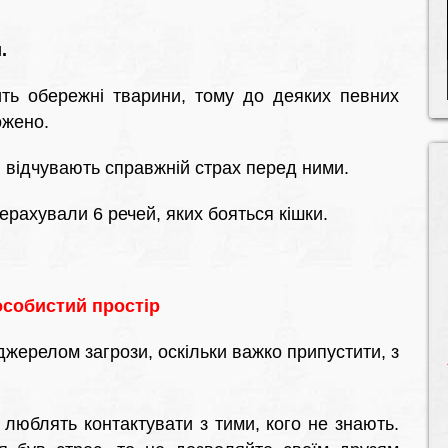
.
ить обережні тварини, тому до деяких певних
ожено.
и відчувають справжній страх перед ними.
рерахували 6 речей, яких бояться кішки.
особистий простір
жерелом загрози, оскільки важко припустити, з
 люблять контактувати з тими, кого не знають.