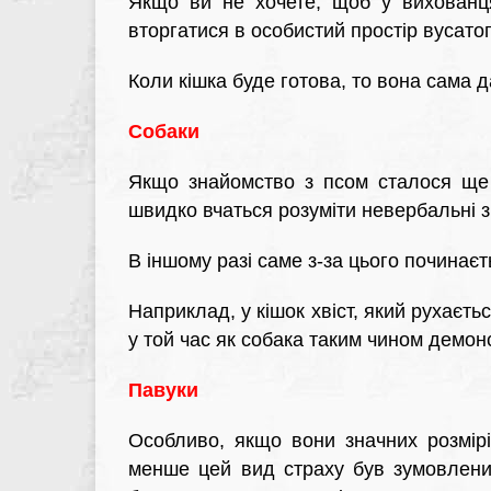
Якщо ви не хочете, щоб у вихованця
вторгатися в особистий простір вусатог
Коли кішка буде готова, то вона сама д
Собаки
Якщо знайомство з псом сталося ще 
швидко вчаться розуміти невербальні з
В іншому разі саме з-за цього починає
Наприклад, у кішок хвіст, який рухаєтьс
у той час як собака таким чином демон
Павуки
Особливо, якщо вони значних розмірі
менше цей вид страху був зумовлени