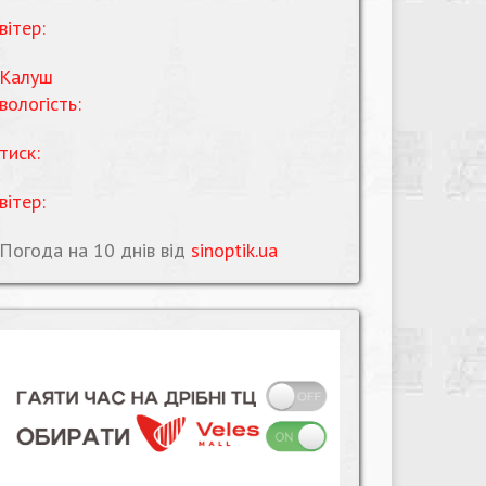
вітер:
Калуш
вологість:
тиск:
вітер:
Погода на 10 днів від
sinoptik.ua