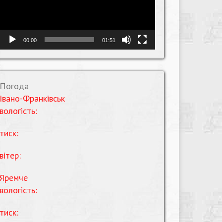
00:00
01:51
Погода
Івано-Франківськ
вологість:
тиск:
вітер:
Яремче
вологість:
тиск: