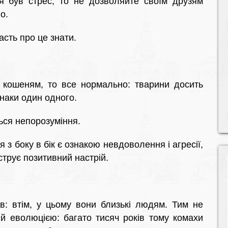
 був стрес, то не дозволяйте своїм друзям
о.
асть про це знати.
кошеням, то все нормально: тварини досить
наки один одного.
ться непорозуміння.
я з боку в бік є ознакою невдоволення і агресії,
струє позитивний настрій.
в: втім, у цьому вони близькі людям. Тим не
й еволюцією: багато тисяч років тому комахи