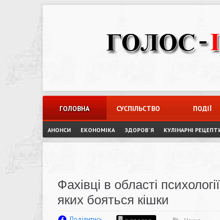
Skip
to
content
ГОЛОВНА
СУСПІЛЬСТВО
ПОДІЇ
АНОНСИ
ЕКОНОМІКА
ЗДОРОВ`Я
КУЛІНАРНІ РЕЦЕПТ
Фахівці в області психолог
яких бояться кішки
Поділитись