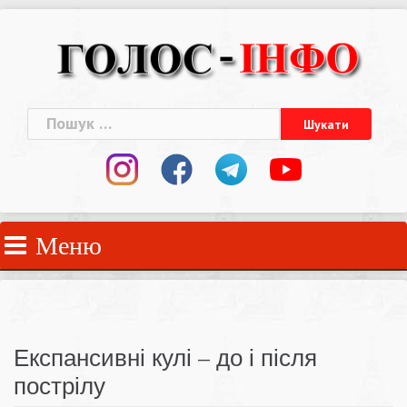
Skip
to
content
Пошук:
Меню
Експансивні кулі – до і після
пострілу