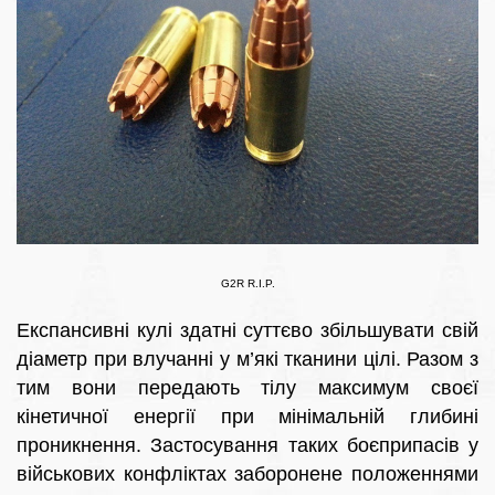
G2R R.I.P.
Експансивні кулі здатні суттєво збільшувати свій
діаметр при влучанні у м’які тканини цілі. Разом з
тим вони передають тілу максимум своєї
кінетичної енергії при мінімальній глибині
проникнення. Застосування таких боєприпасів у
військових конфліктах заборонене положеннями