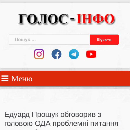
Skip
to
content
Пошук:
Меню
Едуард Прощук обговорив з
головою ОДА проблемні питання