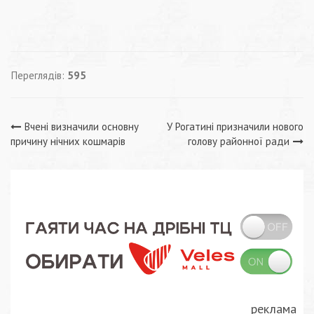
Переглядів:
595
Навігація
Вчені визначили основну
У Рогатині призначили нового
причину нічних кошмарів
голову районної ради
записів