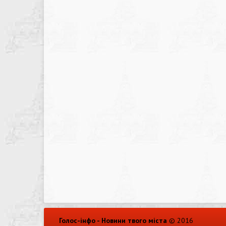
Голос-інфо - Новини твого міста
© 2016