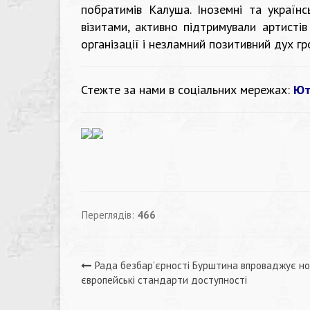
побратимів Калуша. Іноземні та українс
візитами, активно підтримували артисті
організації і незламний позитивний дух г
Стежте за нами в соціальних мережах:
Ют
Переглядів:
466
Навігація
Рада безбар’єрності Бурштина впроваджує но
європейські стандарти доступності
записів