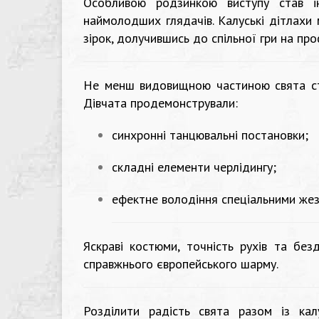
Особливою родзинкою виступу став і
наймолодших глядачів. Калуські дітлахи 
зірок, долучившись до спільної гри на пр
Не менш видовищною частиною свята ста
Дівчата продемонстрували:
синхронні танцювальні постановки;
складні елементи черлідингу;
ефектне володіння спеціальними же
Яскраві костюми, точність рухів та бе
справжнього європейського шарму.
Розділити радість свята разом із кал