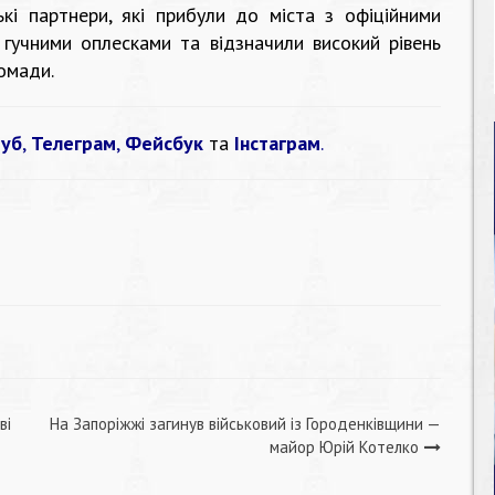
ькі партнери, які прибули до міста з офіційними
в гучними оплесками та відзначили високий рівень
ромади.
уб
,
Телеграм
,
Фейсбук
та
Інстаграм
.
ві
На Запоріжжі загинув військовий із Городенківщини —
майор Юрій Котелко