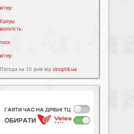
вітер:
Калуш
вологість:
тиск:
вітер:
Погода на 10 днів від
sinoptik.ua