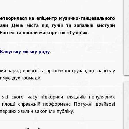
етворилася на епіцентр музично-танцевального
али День міста під гучні та запальні виступи
Force» та школи мажореток «Сузір’я».
Калуську міську раду
.
ний заряд енергії та продемонстрував, що навіть у
римує дух громади.
які свого часу підкорили глядачів популярних
а площі справжній перформанс. Потужні драйвові
перших хвилин захопили публіку.