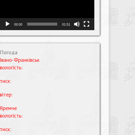
00:00
01:51
Погода
Івано-Франківськ
вологість:
тиск:
вітер:
Яремче
вологість:
тиск: