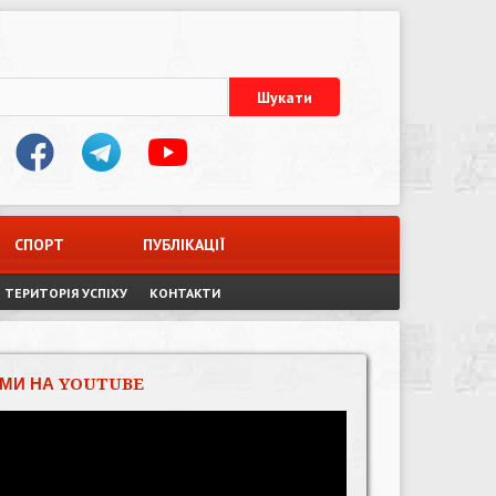
СПОРТ
ПУБЛІКАЦІЇ
ТЕРИТОРІЯ УСПІХУ
КОНТАКТИ
МИ НА YOUTUBE
Відеопрогравач