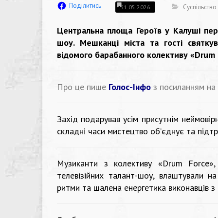
Поділитись
Суспільство
31.05.2026
Центральна площа Героїв у Калуші пер
шоу. Мешканці міста та гості святкув
відомого барабанного колективу «Drum 
Про це пише
Голос-Інфо
з посиланням на
Захід подарував усім присутнім неймовір
складні часи мистецтво об’єднує та підт
Музиканти з колективу «Drum Force», 
телевізійних талант-шоу, влаштували н
ритми та шалена енергетика виконавців з 