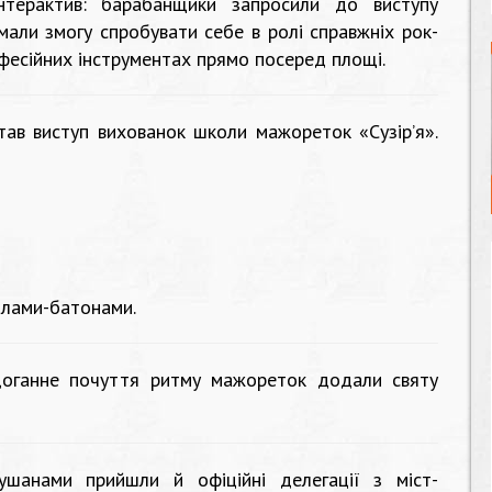
нтерактив: барабанщики запросили до виступу
мали змогу спробувати себе в ролі справжніх рок-
офесійних інструментах прямо посеред площі.
в виступ вихованок школи мажореток «Сузір’я».
злами-батонами.
здоганне почуття ритму мажореток додали святу
ушанами прийшли й офіційні делегації з міст-