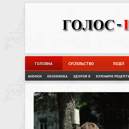
Skip
to
content
ГОЛОВНА
СУСПІЛЬСТВО
ПОДІЇ
АНОНСИ
ЕКОНОМІКА
ЗДОРОВ`Я
КУЛІНАРНІ РЕЦЕПТ