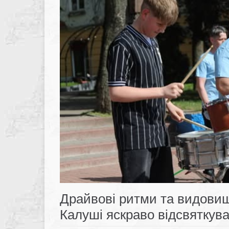
Драйвові ритми та видовищ
Калуші яскраво відсвяткув