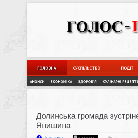
Skip
to
content
ГОЛОВНА
СУСПІЛЬСТВО
ПОДІЇ
АНОНСИ
ЕКОНОМІКА
ЗДОРОВ`Я
КУЛІНАРНІ РЕЦЕПТ
Долинська громада зустрін
Янишина
Поділитись