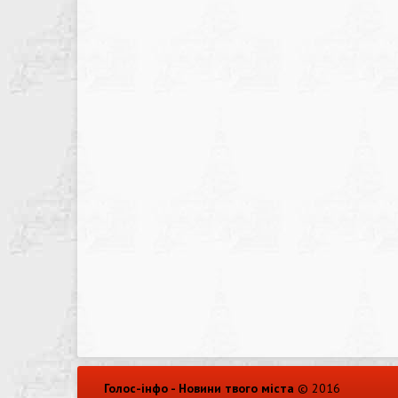
Голос-інфо - Новини твого міста
© 2016