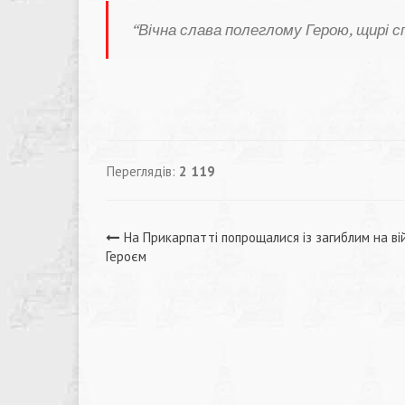
“Вічна слава полеглому Герою, щирі 
Переглядів:
2 119
Навігація
На Прикарпатті попрощалися із загиблим на ві
Героєм
записів