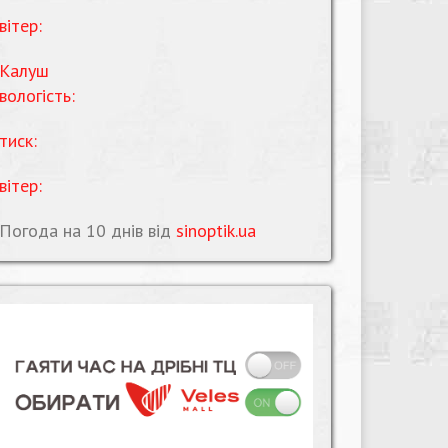
вітер:
Калуш
вологість:
тиск:
вітер:
Погода на 10 днів від
sinoptik.ua