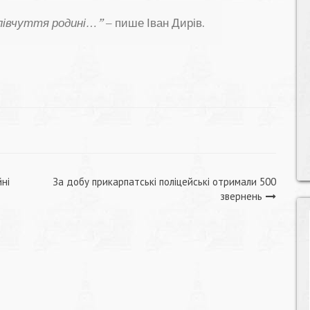
співчуття родині…”
– пише Іван Дирів.
йні
За добу прикарпатські поліцейські отримали 500
звернень