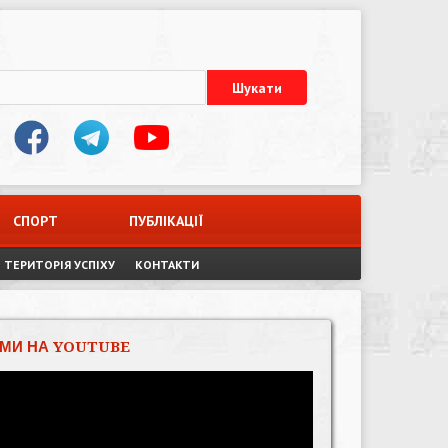
СПОРТ
ПУБЛІКАЦІЇ
ТЕРИТОРІЯ УСПІХУ
КОНТАКТИ
МИ НА YOUTUBE
Відеопрогравач