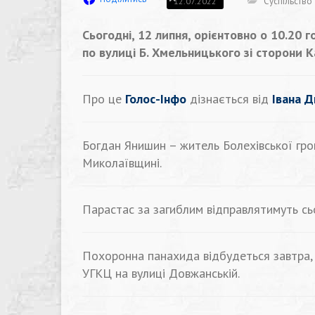
Суспільство
12.07.2022
Сьогодні, 12 липня, орієнтовно о 10.20
по вулиці Б. Хмельницького зі сторони 
Про це
Голос-Інфо
дізнається від
Івана Д
Богдан Янишин – житель Болехівської гром
Миколаївщині.
Парастас за загиблим відправлятимуть сьо
Похоронна панахида відбудеться завтра, 13
УГКЦ на вулиці Довжанській.