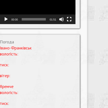
00:00
01:51
Погода
Івано-Франківськ
вологість:
тиск:
вітер:
Яремче
вологість:
тиск: