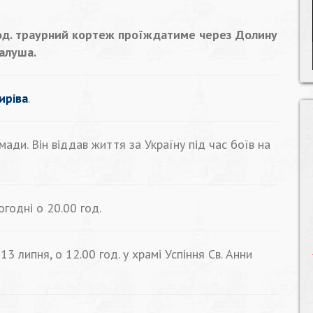
 год. траурний кортеж проїждатиме через Долину
Калуша.
иріва
.
ади. Він віддав життя за Україну під час боїв на
годні о 20.00 год.
 липня, о 12.00 год. у храмі Успіння Св. Анни