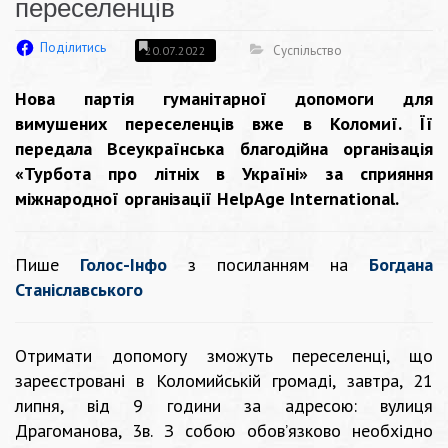
переселенців
Поділитись
Суспільство
20.07.2022
Нова партія гуманітарної допомоги для
вимушених переселенців вже в Коломиї. Її
передала Всеукраїнська благодійна організація
«Турбота про літніх в Україні» за сприяння
міжнародної організації HelpAge International.
Пише
Голос-Інфо
з посиланням на
Богдана
Станіславського
Отримати допомогу зможуть переселенці, що
зареєстровані в Коломийській громаді, завтра, 21
липня, від 9 години за адресою: вулиця
Драгоманова, 3в. З собою обов’язково необхідно