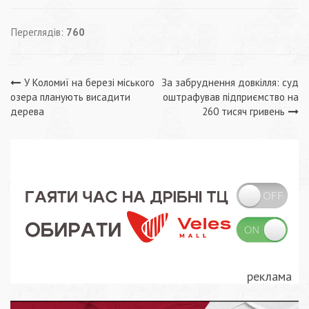
Переглядів:
760
Навігація
У Коломиї на березі міського
За забруднення довкілля: суд
озера планують висадити
оштрафував підприємство на
записів
дерева
260 тисяч гривень