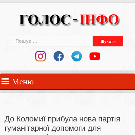
Skip
to
content
Пошук:
Меню
До Коломиї прибула нова партія
гуманітарної допомоги для