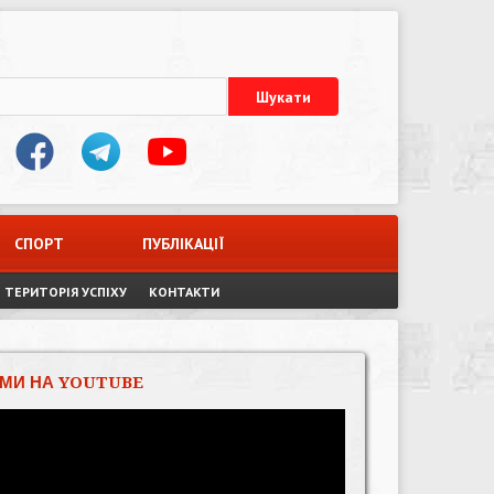
СПОРТ
ПУБЛІКАЦІЇ
ТЕРИТОРІЯ УСПІХУ
КОНТАКТИ
МИ НА YOUTUBE
Відеопрогравач