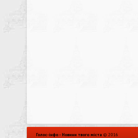
Голос-інфо - Новини твого міста
© 2016