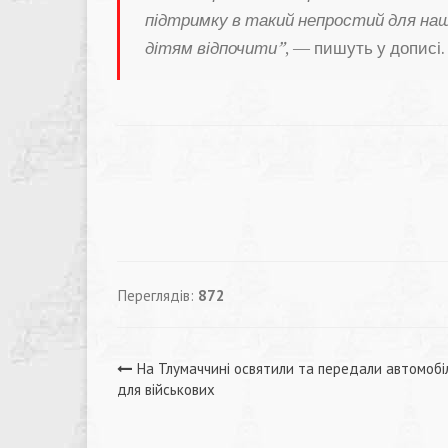
підтримку в такий непростий для на
дітям відпочити”
, — пишуть у дописі.
Переглядів:
872
Навігація
На Тлумаччині освятили та передали автомобі
для військових
записів