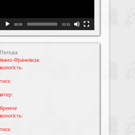
00:00
01:51
Погода
Івано-Франківськ
вологість:
тиск:
вітер:
Яремче
вологість:
тиск: