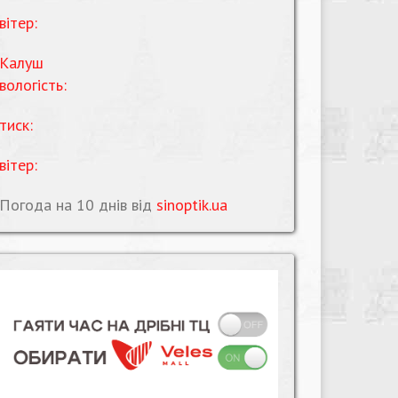
вітер:
Калуш
вологість:
тиск:
вітер:
Погода на 10 днів від
sinoptik.ua