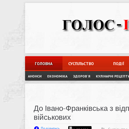
Skip
to
content
ГОЛОВНА
СУСПІЛЬСТВО
ПОДІЇ
АНОНСИ
ЕКОНОМІКА
ЗДОРОВ`Я
КУЛІНАРНІ РЕЦЕПТ
До Івано-Франківська з від
військових
Поділитись