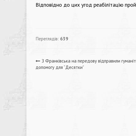
Відповідно до цих угод реабілітацію про
Переглядів:
639
Навігація
З Франківська на передову відправили гумані
допомогу для “Десятки”
записів