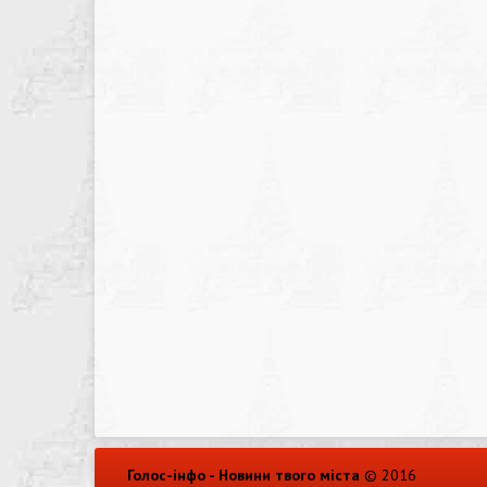
Голос-інфо - Новини твого міста
© 2016