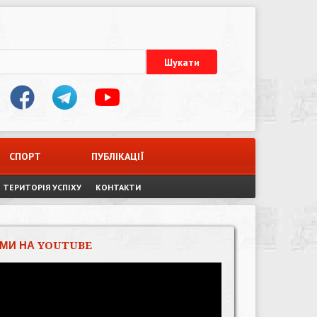
СПОРТ
ПУБЛІКАЦІЇ
ТЕРИТОРІЯ УСПІХУ
КОНТАКТИ
МИ НА YOUTUBE
Відеопрогравач