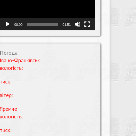
00:00
01:51
Погода
Івано-Франківськ
вологість:
тиск:
вітер:
Яремче
вологість:
тиск: