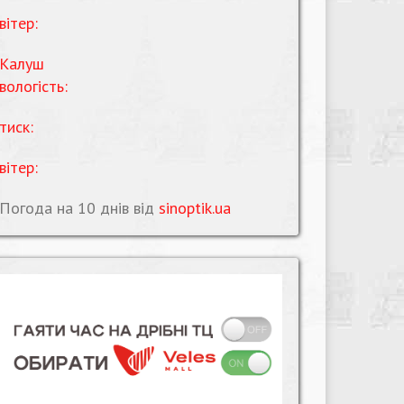
вітер:
Калуш
вологість:
тиск:
вітер:
Погода на 10 днів від
sinoptik.ua