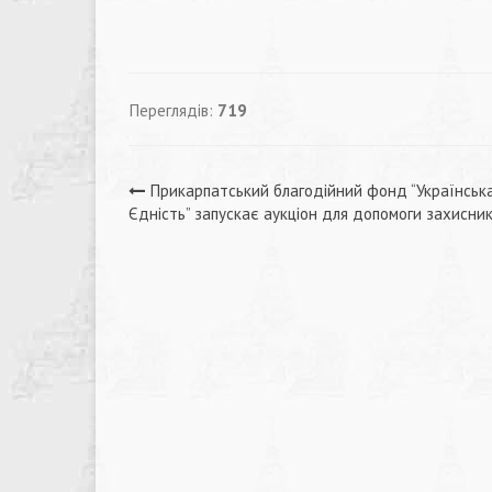
Переглядів:
719
Навігація
Прикарпатський благодійний фонд “Українськ
Єдність” запускає аукціон для допомоги захисни
записів