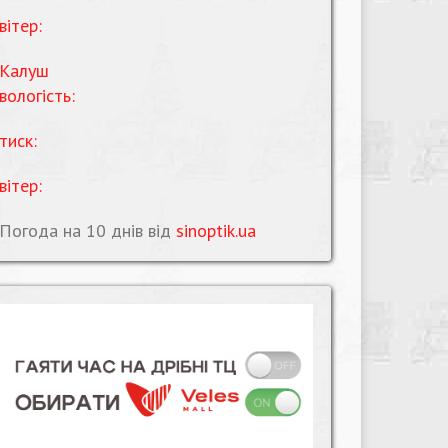
вітер:
Калуш
вологість:
тиск:
вітер:
Погода на 10 днів від
sinoptik.ua