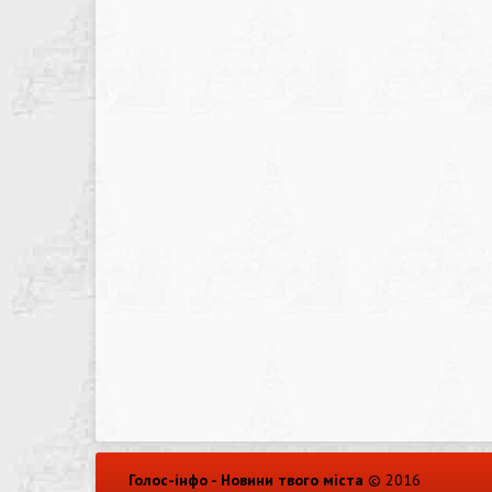
Голос-інфо - Новини твого міста
© 2016