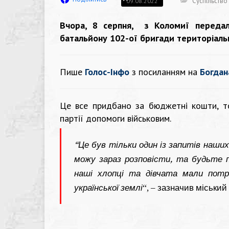
Суспільство
09.08.2022
Вчора, 8 серпня, з Коломиї передал
батальйону 102-ої бригади територіаль
Пише
Голос-Інфо
з посиланням на
Богдан
Це все придбано за бюджетні кошти, т
партії допомоги військовим.
“Це був тільки один із запитів наших
можу зараз розповісти, та будьте п
наші хлопці та дівчата мали потрі
української землі
“, – зазначив міський