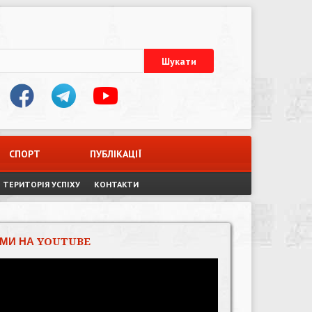
СПОРТ
ПУБЛІКАЦІЇ
ТЕРИТОРІЯ УСПІХУ
КОНТАКТИ
МИ НА YOUTUBE
Відеопрогравач