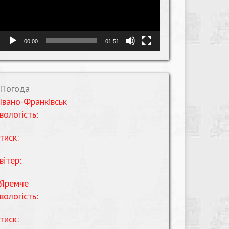
00:00
01:51
Погода
Івано-Франківськ
вологість:
тиск:
вітер:
Яремче
вологість:
тиск: