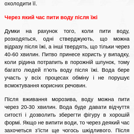
охолодити її.
Через який час пити воду після їжі
Думки на рахунок того, коли пити воду,
розходяться, одні стверджують, що можна
відразу після їжі, а інші твердять, що тільки через
40-60 хвилин. Питво принесе користь у випадку,
коли рідина потрапить в порожній шлунок, тому
багато людей п’ють воду після їжі. Вода бере
участь у всіх процесах обміну і не порушує
всмоктування корисних речовин.
Після вживання морозива, воду можна пити
через 20-30 хвилин. Вода буде давати відчуття
ситості і дозволить зберегти фігуру в хорошій
формі. Якщо не випити води, то через деякий час
захочеться з’їсти ще чогось шкідливого. Після