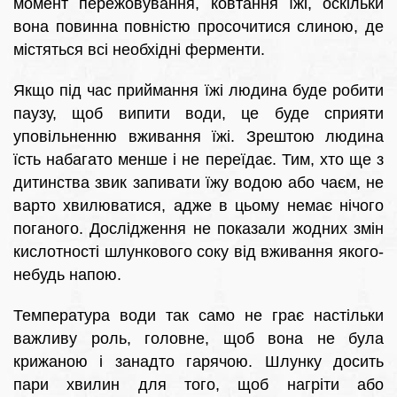
момент пережовування, ковтання їжі, оскільки
вона повинна повністю просочитися слиною, де
містяться всі необхідні ферменти.
Якщо під час приймання їжі людина буде робити
паузу, щоб випити води, це буде сприяти
уповільненню вживання їжі. Зрештою людина
їсть набагато менше і не переїдає. Тим, хто ще з
дитинства звик запивати їжу водою або чаєм, не
варто хвилюватися, адже в цьому немає нічого
поганого. Дослідження не показали жодних змін
кислотності шлункового соку від вживання якого-
небудь напою.
Температура води так само не грає настільки
важливу роль, головне, щоб вона не була
крижаною і занадто гарячою. Шлунку досить
пари хвилин для того, щоб нагріти або