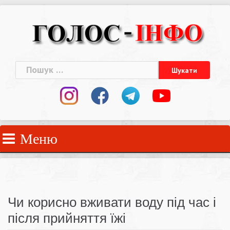
Skip
to
content
Пошук:
Меню
Чи корисно вживати воду під час і
після прийняття їжі