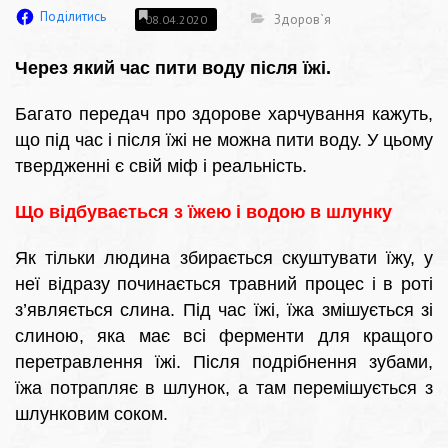
Поділитись
Здоров`я
08.04.2020
Через який час пити воду після їжі.
Багато передач про здорове харчування кажуть,
що під час і після їжі не можна пити воду. У цьому
твердженні є свій міф і реальність.
Що відбувається з їжею і водою в шлунку
Як тільки людина збирається скуштувати їжу, у
неї відразу починається травний процес і в роті
з’являється слина. Під час їжі, їжа змішується зі
слиною, яка має всі ферменти для кращого
перетравлення їжі. Після подрібнення зубами,
їжа потрапляє в шлунок, а там перемішується з
шлунковим соком.