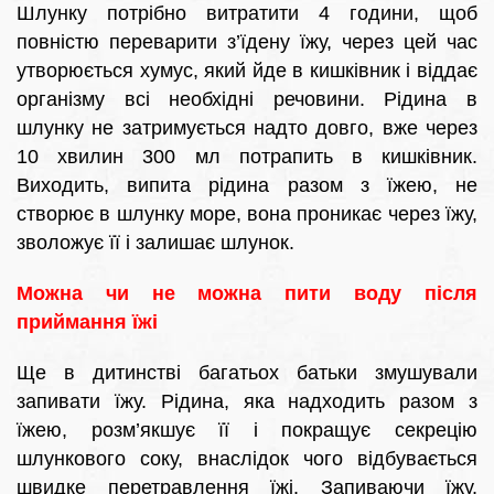
Шлунку потрібно витратити 4 години, щоб
повністю переварити з’їдену їжу, через цей час
утворюється хумус, який йде в кишківник і віддає
організму всі необхідні речовини. Рідина в
шлунку не затримується надто довго, вже через
10 хвилин 300 мл потрапить в кишківник.
Виходить, випита рідина разом з їжею, не
створює в шлунку море, вона проникає через їжу,
зволожує її і залишає шлунок.
Можна чи не можна пити воду після
приймання їжі
Ще в дитинстві багатьох батьки змушували
запивати їжу. Рідина, яка надходить разом з
їжею, розм’якшує її і покращує секрецію
шлункового соку, внаслідок чого відбувається
швидке перетравлення їжі. Запиваючи їжу,