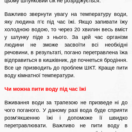
цьому шлунковий сік не розріджується.
Важливо звернути увагу на температуру води,
яку людина п’є під час їжі. Якщо запивати їжу
холодною водою, то через 20 хвилин весь вміст
у шлунку піде з нього. За цей час організм
людини не зможе засвоїти всі необхідні
речовини, в результаті, погано перетравлена їжа
відправиться в кишківник, де почнеться бродіння.
Все це призводить до проблем ШКТ. Краще пити
воду кімнатної температури.
Чи можна пити воду під час їжі
Вживання води за трапезою не призведе ні до
чого поганого. У даному разі вода буде сприяти
розм’якшенню їжі і допоможе її швидко
перетравлювати. Важливо не пити воду в