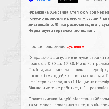
Суспільство
03.04.2020
Франківка Христина Степ’юк у соцмережі
голосно проводять ремонт у сусідній к
дистанційно. Жінка розповідає, що у сус
Через шум зверталася до поліції.
Про це повідомляє
Суспільне
.
“
Я працюю з дому, в мене дуже строгий гр
працюю з 8:30 до 17:30. Мене контролюют
Поліція, яка приїхала на виклик, перевірк
паспортів у людей, які там знаходяться. 
і майстри сказали, що ні. На цьому перевір
більше нічого не робитимуть”, – розповіла
Правозахисник Андрій Малетин вайбером 
та чи є якесь покарання за те, що він про