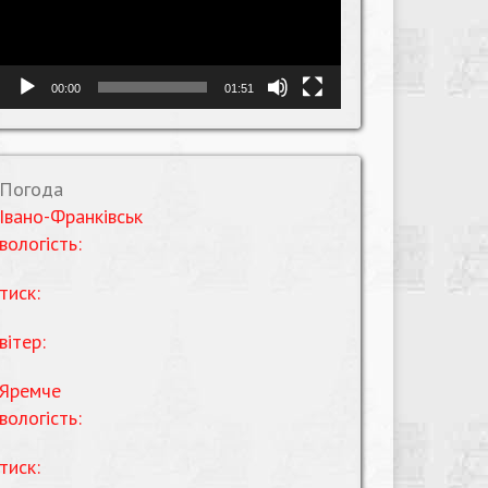
00:00
01:51
Погода
Івано-Франківськ
вологість:
тиск:
вітер:
Яремче
вологість:
тиск: