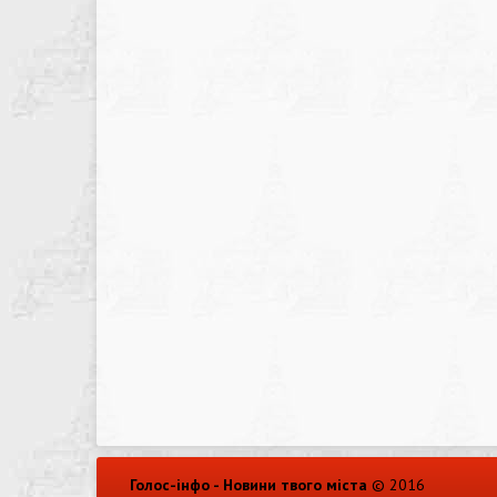
Голос-інфо - Новини твого міста
© 2016