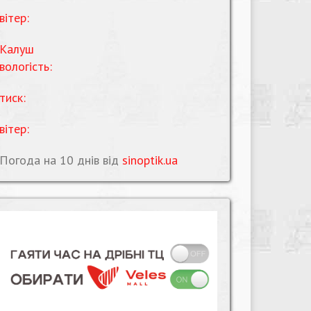
вітер:
Калуш
вологість:
тиск:
вітер:
Погода на 10 днів від
sinoptik.ua