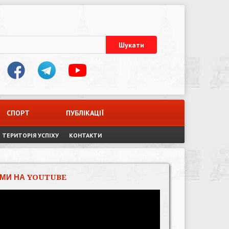
СПОРТ
ПУБЛІКАЦІЇ
ТЕРИТОРІЯ УСПІХУ
КОНТАКТИ
МИ НА YOUTUBE
Відеопрогравач