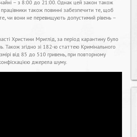
чайні – з 8:00 до 21:00. Однак цей закон також
 працівники також повинні забезпечити те, щоб
те, чи вони не перевищують допустимий рівень –
ласті Христини Мриглід, за період карантину було
ь. Також згідно зі 182-ю статтею Кримінального
мірі від 85 до 510 гривень, при повторному
конфіскацією джерела шуму.