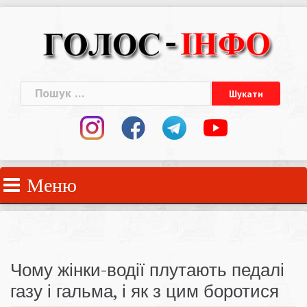
Skip
to
content
Пошук:
Меню
Чому жінки-водії плутають педалі
газу і гальма, і як з цим боротися