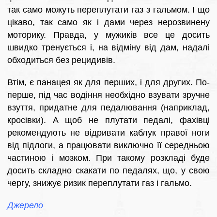
так само можуть переплутати газ з гальмом. І що
цікаво, так само як і дами через нерозвинену
моторику. Правда, у мужиків все це досить
швидко тренується і, на відміну від дам, надалі
обходиться без рецидивів.
Втім, є панацея як для перших, і для других. По-
перше, під час водіння необхідно взувати зручне
взуття, придатне для педалювання (наприклад,
кросівки). А щоб не плутати педалі, фахівці
рекомендують не відривати каблук правої ноги
від підлоги, а працювати виключно її середньою
частиною і мозком. При такому розкладі буде
досить складно скакати по педалях, що, у свою
чергу, знижує ризик переплутати газ і гальмо.
Джерело