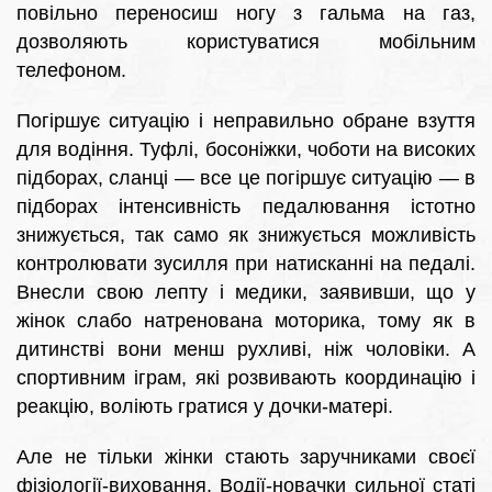
повільно переносиш ногу з гальма на газ,
дозволяють користуватися мобільним
телефоном.
Погіршує ситуацію і неправильно обране взуття
для водіння. Туфлі, босоніжки, чоботи на високих
підборах, сланці — все це погіршує ситуацію — в
підборах інтенсивність педалювання істотно
знижується, так само як знижується можливість
контролювати зусилля при натисканні на педалі.
Внесли свою лепту і медики, заявивши, що у
жінок слабо натренована моторика, тому як в
дитинстві вони менш рухливі, ніж чоловіки. А
спортивним іграм, які розвивають координацію і
реакцію, воліють гратися у дочки-матері.
Але не тільки жінки стають заручниками своєї
фізіології-виховання. Водії-новачки сильної статі