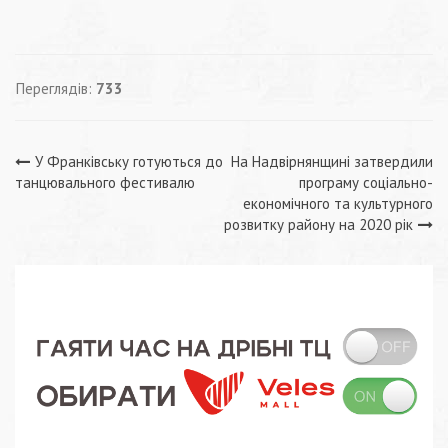
Переглядів:
733
Навігація
У Франківську готуються до
На Надвірнянщині затвердили
танцювального фестивалю
програму соціально-
записів
економічного та культурного
розвитку району на 2020 рік