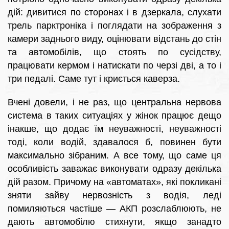
дій: дивитися по сторонах і в дзеркала, слухати
трель парктроніка і поглядати на зображення з
камери заднього виду, оцінювати відстань до стін
та автомобілів, що стоять по сусідству,
працювати кермом і натискати по черзі дві, а то і
три педалі. Саме тут і криється каверза.
Вчені довели, і не раз, що центральна нервова
система в таких ситуаціях у жінок працює дещо
інакше, що додає їм неуважності, неуважності
тоді, коли водій, здавалося б, повинен бути
максимально зібраним. А все тому, що саме ця
особливість заважає виконувати одразу декілька
дій разом. Причому на «автоматах», які покликані
зняти зайву нервозність з водія, леді
помиляються частіше — АКП розслаблюють, не
дають автомобілю стихнути, якщо занадто