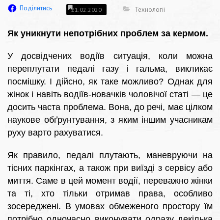
Поділитись
Технології
21.02.2020
Як уникнути непотрібних проблем за кермом.
У досвідчених водіїв ситуація, коли можна
переплутати педалі газу і гальма, викликає
посмішку. І дійсно, як таке можливо? Однак для
жінок і навіть водіїв-новачків чоловічої статі — це
досить часта проблема. Вона, до речі, має цілком
наукове обґрунтування, з яким іншим учасникам
руху варто рахуватися.
Як правило, педалі плутають, маневруючи на
тісних паркінгах, а також при виїзді з сервісу або
миття. Саме в цей момент водії, переважно жінки
та ті, хто тільки отримав права, особливо
зосереджені. В умовах обмеженого простору їм
потрібно одночасно виконувати одразу декілька