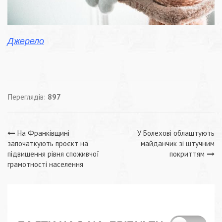
Джерело
Переглядів:
897
Навігація
На Франківщині
У Болехові облаштують
започаткують проєкт на
майданчик зі штучним
записів
підвищення рівня споживчої
покриттям
грамотності населення