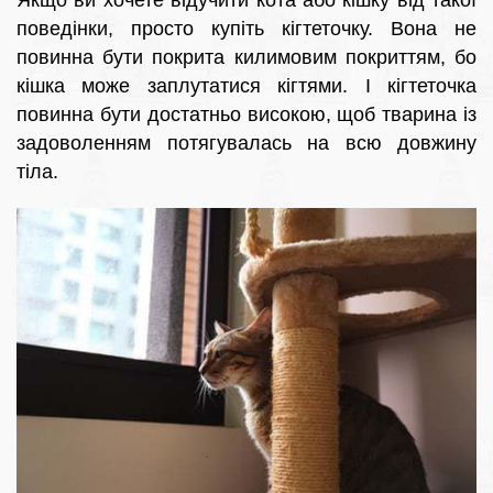
Якщо ви хочете відучити кота або кішку від такої
поведінки, просто купіть кігтеточку. Вона не
повинна бути покрита килимовим покриттям, бо
кішка може заплутатися кігтями. І кігтеточка
повинна бути достатньо високою, щоб тварина із
задоволенням потягувалась на всю довжину
тіла.