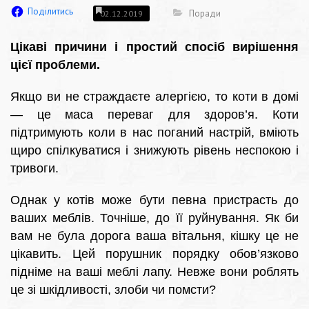
Поділитись
Поради
02.12.2019
Цікаві причини і простий спосіб вирішення
цієї проблеми.
Якщо ви не страждаєте алергією, то коти в домі
— це маса переваг для здоров’я. Коти
підтримують коли в нас поганий настрій, вміють
щиро спілкуватися і знижують рівень неспокою і
тривоги.
Однак у котів може бути певна пристрасть до
ваших меблів. Точніше, до її руйнування. Як би
вам не була дорога ваша вітальня, кішку це не
цікавить. Цей порушник порядку обов’язково
підніме на ваші меблі лапу. Невже вони роблять
це зі шкідливості, злоби чи помсти?