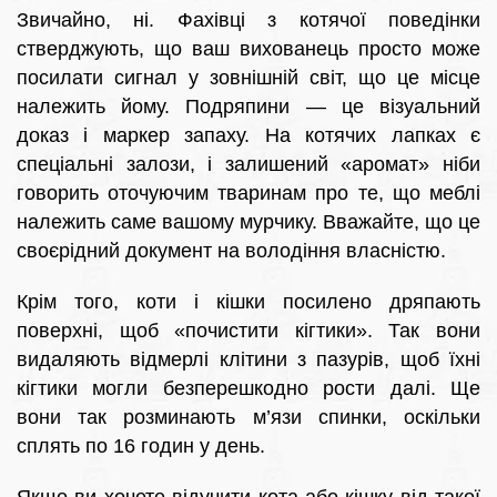
Звичайно, ні. Фахівці з котячої поведінки
стверджують, що ваш вихованець просто може
посилати сигнал у зовнішній світ, що це місце
належить йому. Подряпини — це візуальний
доказ і маркер запаху. На котячих лапках є
спеціальні залози, і залишений «аромат» ніби
говорить оточуючим тваринам про те, що меблі
належить саме вашому мурчику. Вважайте, що це
своєрідний документ на володіння власністю.
Крім того, коти і кішки посилено дряпають
поверхні, щоб «почистити кігтики». Так вони
видаляють відмерлі клітини з пазурів, щоб їхні
кігтики могли безперешкодно рости далі. Ще
вони так розминають м’язи спинки, оскільки
сплять по 16 годин у день.