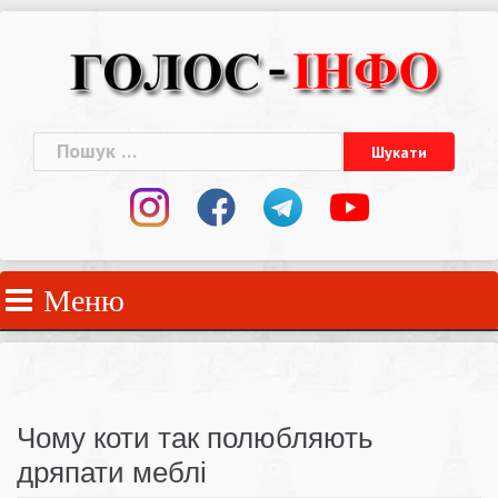
Skip
to
content
Пошук:
Меню
Чому коти так полюбляють
дряпати меблі