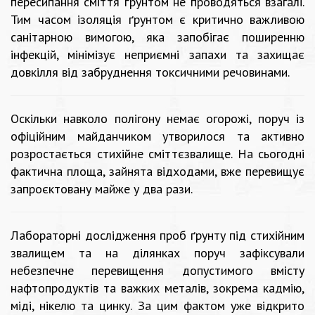
пересипання сміття ґрунтом не проводяться взагалі.
Тим часом ізоляція ґрунтом є критично важливою
санітарною вимогою, яка запобігає поширенню
інфекцій, мінімізує неприємні запахи та захищає
довкілля від забруднення токсичними речовинами.
Оскільки навколо полігону немає огорожі, поруч із
офіційним майданчиком утворилося та активно
розростається стихійне сміттєзвалище. На сьогодні
фактична площа, зайнята відходами, вже перевищує
запроєктовану майже у два рази.
Лабораторні дослідження проб ґрунту під стихійним
звалищем та на ділянках поруч зафіксували
небезпечне перевищення допустимого вмісту
нафтопродуктів та важких металів, зокрема кадмію,
міді, нікелю та цинку. За цим фактом уже відкрито