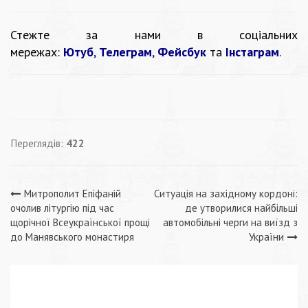
Стежте за нами в соціальних
мережах:
Ютуб
,
Телеграм
,
Фейсбук
та
Інстаграм
.
Переглядів:
422
Навігація
Митрополит Епіфаній
Ситуація на західному кордоні:
очолив літургію під час
де утворилися найбільші
записів
щорічної Всеукраїнської прощі
автомобільні черги на виїзд з
до Манявського монастиря
України