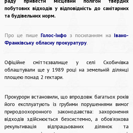
раду привести місцевий полігон твердих
побутових відходів у відповідність до санітарних
та будівельних норм.
Про це пише
Голос-Інфо
з посиланням на
Івано-
Франківську обласну прокуратуру
.
Офіційне сміттєзвалище у селі Скобичівка
облаштували ще у 1989 році на земельній ділянці
площею понад 2 гектари.
Прокурори встановили, що впродовж багатьох років
його експлуатують із грубими порушеннями вимог
природоохоронного законодавства: захоронення
відходів здійснюється безсистемно, а обов’язкова
рекультивація відпрацьованих ділянок та