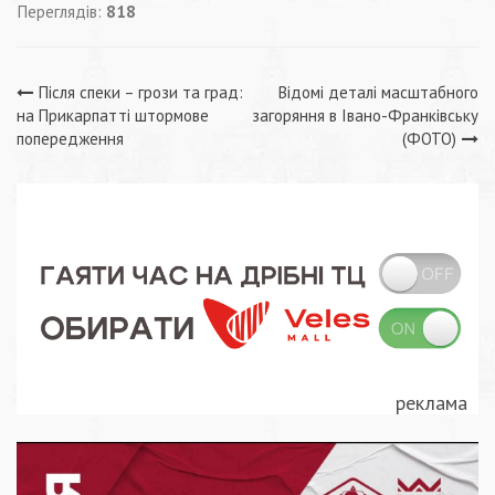
Переглядів:
818
Навігація
Після спеки – грози та град:
Відомі деталі масштабного
на Прикарпатті штормове
загоряння в Івано-Франківську
записів
попередження
(ФОТО)