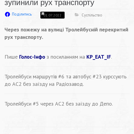
зупинили рух транспорту
Поділитись
Суспільство
01.07.2022
Через пожежу на вулиці Тролейбусній перекритий
рух транспорту.
Пише
Голос-Інфо
з посиланням на
KP_EAT_IF
.
Тролейбуси маршрутів #6 та автобус #23 курссують
до АС2 без заїзду на Радіозавод.
Тролейбуси #5 через АС2 без заїзду до Депо.