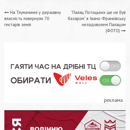
Навігація
На Тлумачинні у державну
“Палац Потоцьких ще не був
власність повернули 70
базаром” в Івано-Франківську
записів
гектарів землі
незадоволені Палацом
(ФОТО)