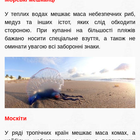
У теплих водах мешкає маса небезпечних риб,
медуз та інших істот, яких слід обходити
стороною. При купанні на більшості пляжів
бажано носити спеціальне взуття, а також не
оминати увагою всі заборонні знаки.
Москіти
У ряді тропічних країн мешкає маса комах, а