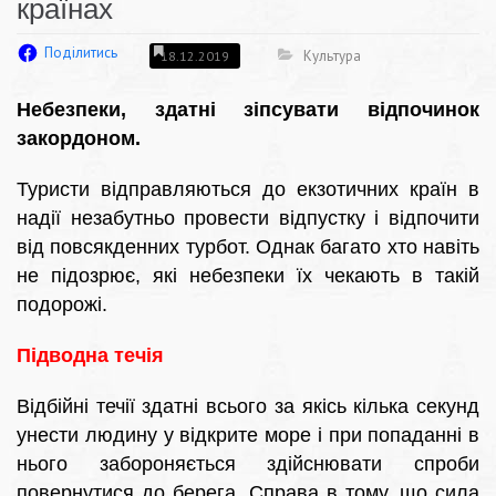
країнах
Поділитись
Культура
18.12.2019
Небезпеки, здатні зіпсувати відпочинок
закордоном.
Туристи відправляються до екзотичних країн в
надії незабутньо провести відпустку і відпочити
від повсякденних турбот. Однак багато хто навіть
не підозрює, які небезпеки їх чекають в такій
подорожі.
Підводна течія
Відбійні течії здатні всього за якісь кілька секунд
унести людину у відкрите море і при попаданні в
нього забороняється здійснювати спроби
повернутися до берега. Справа в тому, що сила