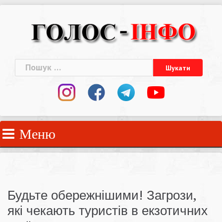
Skip
to
content
Пошук:
Меню
Будьте обережнішими! Загрози,
які чекають туристів в екзотичних