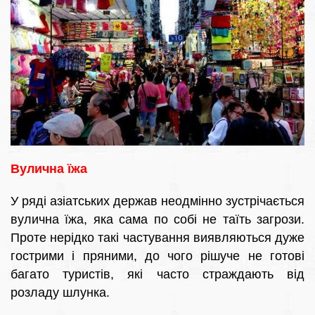
Вулична їжа
У ряді азіатських держав неодмінно зустрічається
вулична їжа, яка сама по собі не таїть загрози.
Проте нерідко такі частування виявляються дуже
гострими і пряними, до чого рішуче не готові
багато туристів, які часто страждають від
розладу шлунка.