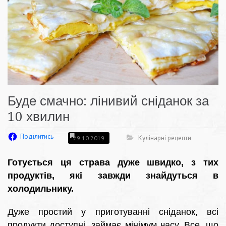
Буде смачно: лінивий сніданок за
10 хвилин
Поділитись
Кулінарні рецепти
29.10.2019
Готується ця страва дуже швидко, з тих
продуктів, які завжди знайдуться в
холодильнику.
Дуже простий у приготуванні сніданок, всі
продукти доступні, займає мінімум часу. Все, що