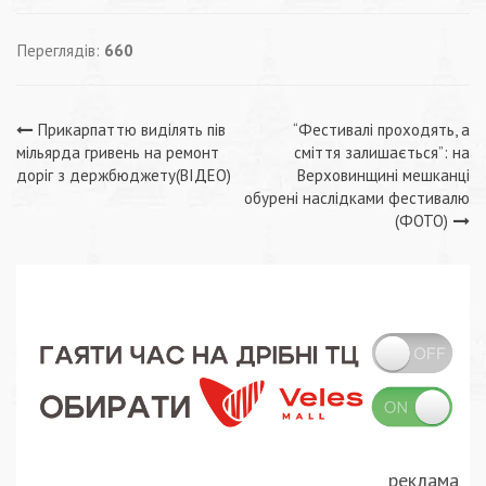
Переглядів:
660
Навігація
Прикарпаттю виділять пів
“Фестивалі проходять, а
мільярда гривень на ремонт
сміття залишається”: на
записів
доріг з держбюджету(ВІДЕО)
Верховинщині мешканці
обурені наслідками фестивалю
(ФОТО)