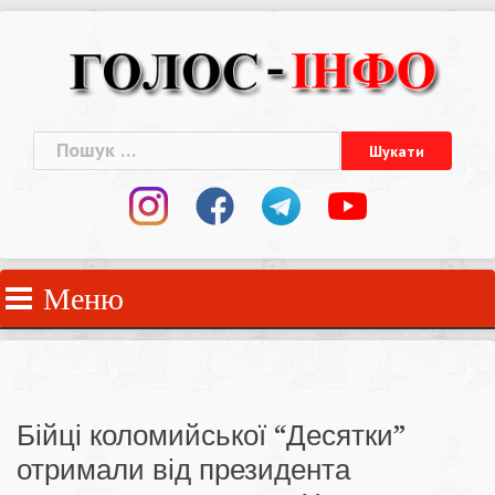
Skip
to
content
Пошук:
Меню
Бійці коломийської “Десятки”
отримали від президента