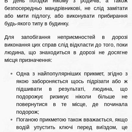
В день поїздки нікому з родичів, а також
безпосередньо мандрівникові, не слід замітати
або мити підлогу, або виконувати прибирання
будь-якого типу в будинку.
Для запобігання неприємностей в дорозі
виконання цих справ слід відкласти до того, поки
людина, що знаходиться в дорозі не досягне
місця призначення:
Одна з найпопулярніших прикмет, згідно з
якою забороняється щось підрізати або ж
підшивати в результаті, людина, що
подорожує ризикує ніколи більше не
повернутися в те місце, де починала
подорож;
Поганою прикметою також вважається, якщо
водій упустить ключі перед виїздом, це