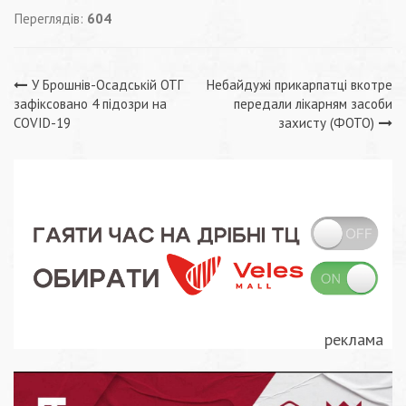
Переглядів:
604
Навігація
У Брошнів-Осадській ОТГ
Небайдужі прикарпатці вкотре
зафіксовано 4 підозри на
передали лікарням засоби
записів
COVID-19
захисту (ФОТО)