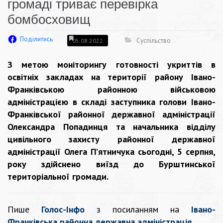
громаді триває перевірка
бомбосховищ
Поділитись
Суспільство
05.08.2022
З метою моніторингу готовності укриттів в
освітніх закладах на території району Івано-
Франківською районною військовою
адміністрацією в складі заступника голови Івано-
Франківської районної державної адміністрації
Олександра Попадинця та начальника відділу
цивільного захисту районної державної
адміністрації Олега П’ятничука сьогодні, 5 серпня,
року здійснено виїзд до Бурштинської
територіальної громади.
Пише
Голос-Інфо
з посиланням на
Івано-
Франківська районна державна адміністрація