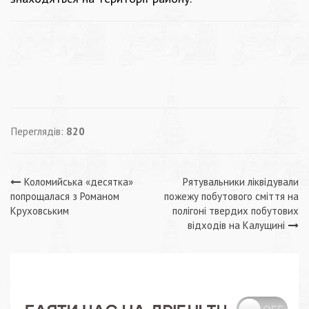
Переглядів:
820
Навігація
Коломийська «десятка»
Рятувальники ліквідували
попрощалася з Романом
пожежу побутового сміття на
записів
Круховським
полігоні твердих побутових
відходів на Калущині