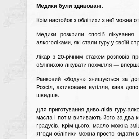
Медики були здивовані.
Крім настойок з обліпихи з неї можна о
Медики розкрили спосіб лікування.
алкоголіками, які стали гуру у своїй спр
Лікар з 20-річним стажем розповів п
обліпихою лікувати похмілля — вперше
Ранковий «бодун» знищується за доп
Розсіл, активоване вугілля, кава доп
швидше.
Для приготування диво-ліків гуру-алко
масла і потім випивають його за два к
градусів. Крім цього, масло можна зм
Ягоди обліпихи можна просто кидати в