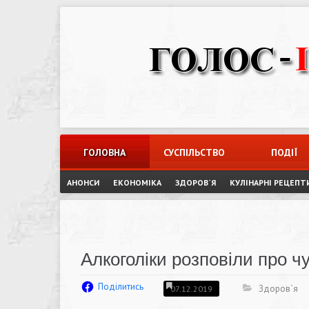
Skip
to
content
ГОЛОВНА
СУСПІЛЬСТВО
ПОДІЇ
АНОНСИ
ЕКОНОМІКА
ЗДОРОВ`Я
КУЛІНАРНІ РЕЦЕПТ
Алкоголіки розповіли про ч
Поділитись
Здоров`я
07.12.2019