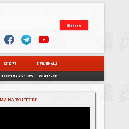
СПОРТ
ПУБЛІКАЦІЇ
ТЕРИТОРІЯ УСПІХУ
КОНТАКТИ
МИ НА YOUTUBE
Відеопрогравач