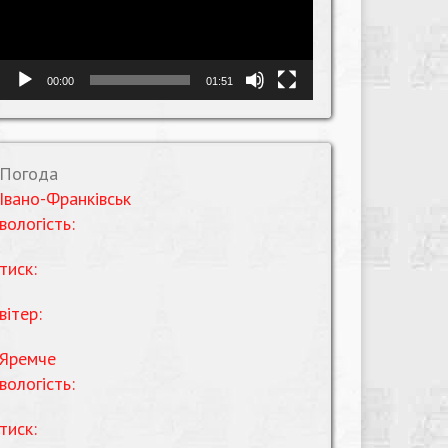
00:00
01:51
Погода
Івано-Франківськ
вологість:
тиск:
вітер:
Яремче
вологість:
тиск: