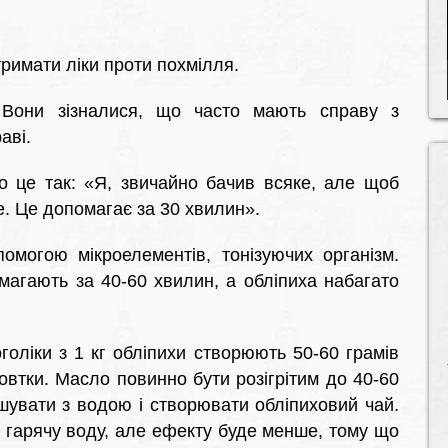
тримати ліки проти похмілля.
 Вони зізналися, що часто мають справу з
аві.
ро це так: «Я, звичайно бачив всяке, але щоб
. Це допомагає за 30 хвилин».
омогою мікроелементів, тонізуючих організм.
омагають за 40-60 хвилин, а обліпиха набагато
голіки з 1 кг обліпихи створюють 50-60 грамів
овтки. Масло повинно бути розігрітим до 40-60
ішувати з водою і створювати обліпиховий чай.
 гарячу воду, але ефекту буде менше, тому що