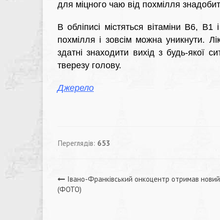
для міцного чаю від похмілля знадобит
В обліписі містяться вітаміни В6, В1
похмілля і зовсім можна уникнути. Лік
здатні знаходити вихід з будь-якої си
тверезу голову.
Джерело
Переглядів:
653
Навігація
Івано-Франківський онкоцентр отримав нови
(ФОТО)
записів