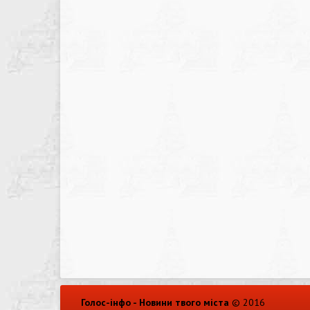
Голос-інфо - Новини твого міста
© 2016