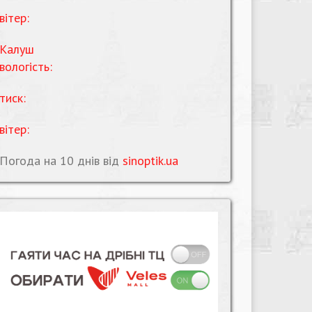
вітер:
Калуш
вологість:
тиск:
вітер:
Погода на 10 днів від
sinoptik.ua