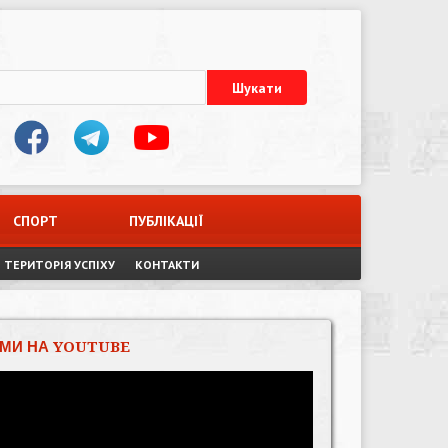
СПОРТ
ПУБЛІКАЦІЇ
ТЕРИТОРІЯ УСПІХУ
КОНТАКТИ
МИ НА YOUTUBE
Відеопрогравач