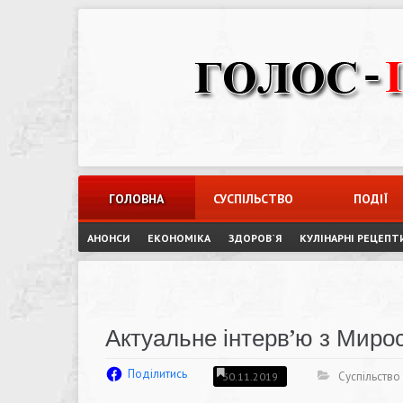
Skip
to
content
ГОЛОВНА
СУСПІЛЬСТВО
ПОДІЇ
АНОНСИ
ЕКОНОМІКА
ЗДОРОВ`Я
КУЛІНАРНІ РЕЦЕПТ
Актуальне інтерв’ю з Мир
Поділитись
Суспільство
30.11.2019