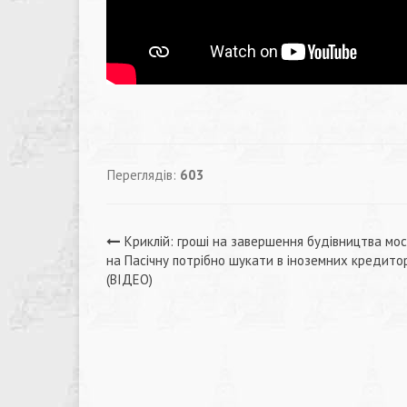
Переглядів:
603
Навігація
Криклій: гроші на завершення будівництва мо
на Пасічну потрібно шукати в іноземних кредитор
записів
(ВІДЕО)