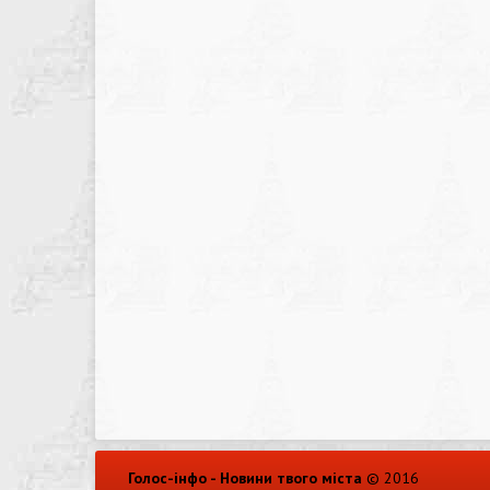
Голос-інфо - Новини твого міста
© 2016