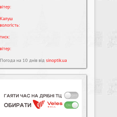
вітер:
Калуш
вологість:
тиск:
вітер:
Погода на 10 днів від
sinoptik.ua