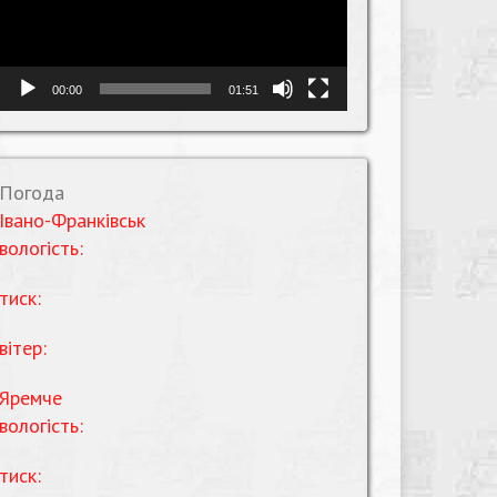
00:00
01:51
Погода
Івано-Франківськ
вологість:
тиск:
вітер:
Яремче
вологість:
тиск: