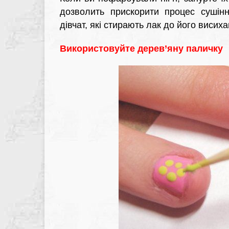
дозволить прискорити процес сушін
дівчат, які стирають лак до його висиха
Використовуйте дерев’яну паличку