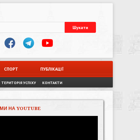
СПОРТ
ПУБЛІКАЦІЇ
ТЕРИТОРІЯ УСПІХУ
КОНТАКТИ
МИ НА YOUTUBE
Відеопрогравач