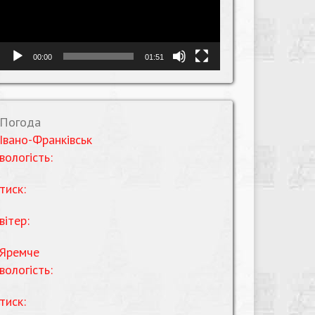
00:00
01:51
Погода
Івано-Франківськ
вологість:
тиск:
вітер:
Яремче
вологість:
тиск: