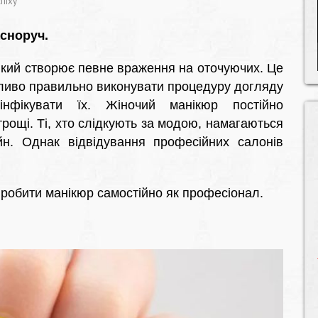
піху
сноруч.
 який створює певне враження на оточуючих. Це
жливо правильно виконувати процедуру догляду
нфікувати їх. Жіночий манікюр постійно
рощі. Ті, хто слідкують за модою, намагаються
н. Однак відвідування професійних салонів
 робити манікюр самостійно як професіонал.