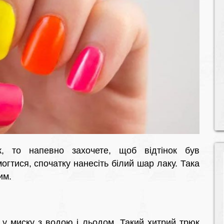
, то напевно захочете, щоб відтінок був
гтися, спочатку нанесіть білий шар лаку. Така
им.
х у миску з водою і льодом. Такий хитрий трюк