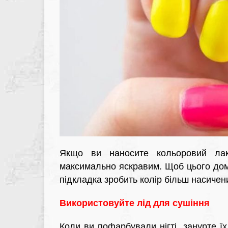
Якщо ви наносите кольоровий лак
максимально яскравим. Щоб цього домо
підкладка зробить колір більш насичен
Використовуйте лід для сушіння
Коли ви пофарбували нігті, занурте ї