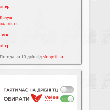
вітер:
Калуш
вологість:
тиск:
вітер:
Погода на 10 днів від
sinoptik.ua