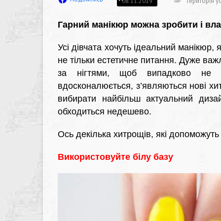
Територія ус
08.11.2019
Гарний манікюр можна зробити і вла
Усі дівчата хочуть ідеальний манікюр,
не тільки естетичне питання. Дуже ва
за нігтями, щоб випадково не і
вдосконалюється, з’являються нові хит
вибирати найбільш актуальний дизай
обходиться недешево.
Ось декілька хитрощів, які допоможуть
Використовуйте білу базу