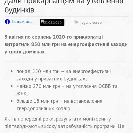
дали прикарпатцям на утеплення
будинків
Поділитись
Суспільство
05.08.2020
З квітня по серпень 2020-го прикарпатці
витратили 850 млн грн на енергоефективні заходи
у своїх домівках
:
понад 550 млн грн – на енергоефективні
заходи у приватних будинках;
майже 270 млн грн – на утеплення ОСББ та
ЖБК;
більше 18 млн грн – на встановлення
твердопаливних котлів.
Як і в попередні роки, результати моніторингу
підтверджують високу затребуваність програми. Це