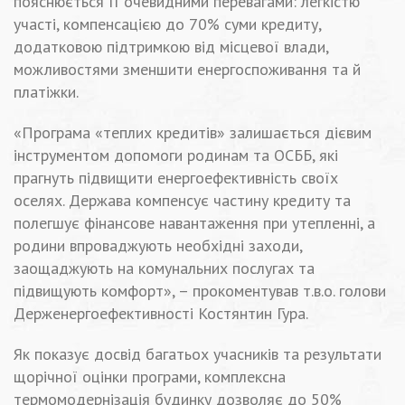
пояснюється її очевидними перевагами: легкістю
участі, компенсацією до 70% суми кредиту,
додатковою підтримкою від місцевої влади,
можливостями зменшити енергоспоживання та й
платіжки.
«Програма «теплих кредитів» залишається дієвим
інструментом допомоги родинам та ОСББ, які
прагнуть підвищити енергоефективність своїх
оселях. Держава компенсує частину кредиту та
полегшує фінансове навантаження при утепленні, а
родини впроваджують необхідні заходи,
заощаджують на комунальних послугах та
підвищують комфорт», – прокоментував т.в.о.
г
олови
Держенергоефективності Костянтин Гура.
Як показує досвід багатьох учасників та результати
щорічної оцінки програми, комплексна
термомодернізація будинку дозволяє до 50%