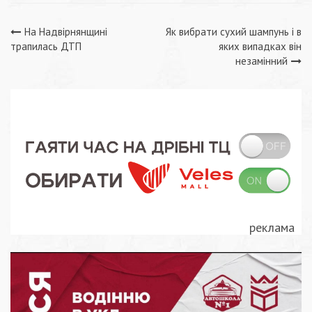
Навігація
На Надвірнянщині
Як вибрати сухий шампунь і в
трапилась ДТП
яких випадках він
записів
незамінний