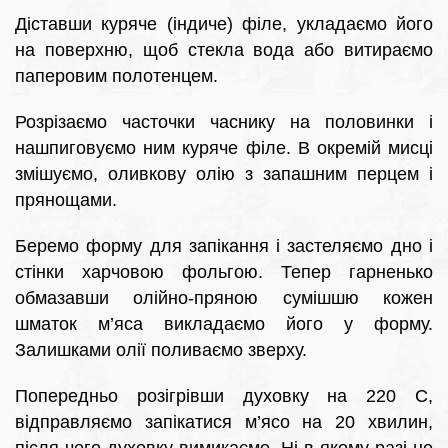
Діставши куряче (індиче) філе, укладаємо його
на поверхню, щоб стекла вода або витираємо
паперовим полотенцем.
Розрізаємо часточки часнику на половинки і
нашпиговуємо ним куряче філе. В окремій мисці
змішуємо, оливкову олію з запашним перцем і
прянощами.
Беремо форму для запікання і застеляємо дно і
стінки харчовою фольгою. Тепер гарненько
обмазавши олійно-пряною сумішшю кожен
шматок м’яса викладаємо його у форму.
Залишками олії поливаємо зверху.
Попередньо розігрівши духовку на 220 С,
відправляємо запікатися м’ясо на 20 хвилин,