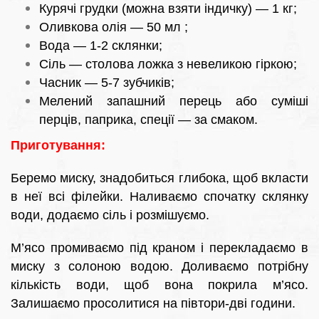
Курячі грудки (можна взяти індичку) — 1 кг;
Оливкова олія — 50 мл ;
Вода — 1-2 склянки;
Сіль — столова ложка з невеликою гіркою;
Часник — 5-7 зубчиків;
Мелений запашний перець або суміші
перців, паприка, спеції — за смаком.
Приготування:
Беремо миску, знадобиться глибока, щоб вкласти
в неї всі філейки. Наливаємо спочатку склянку
води, додаємо сіль і розмішуємо.
М’ясо промиваємо під краном і перекладаємо в
миску з солоною водою. Доливаємо потрібну
кількість води, щоб вона покрила м’ясо.
Залишаємо просолитися на півтори-дві години.