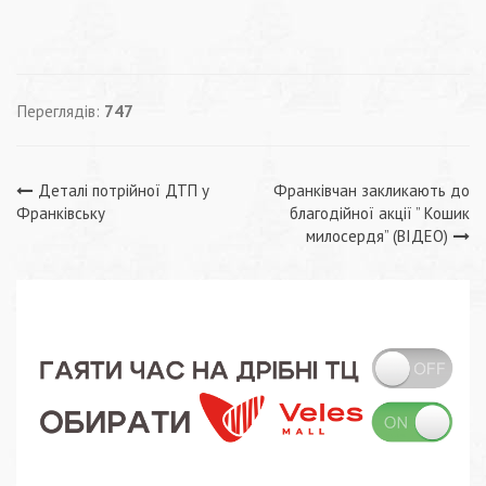
Переглядів:
747
Навігація
Деталі потрійної ДТП у
Франківчан закликають до
Франківську
благодійної акції ” Кошик
записів
милосердя” (ВІДЕО)