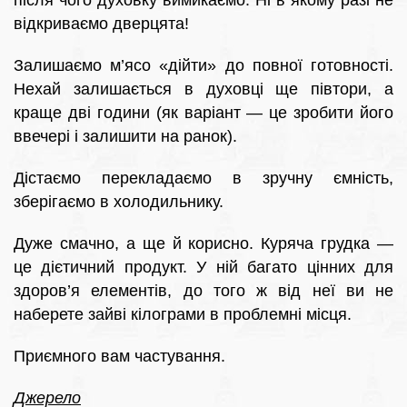
після чого духовку вимикаємо. Ні в якому разі не
відкриваємо дверцята!
Залишаємо м’ясо «дійти» до повної готовності.
Нехай залишається в духовці ще півтори, а
краще дві години (як варіант — це зробити його
ввечері і залишити на ранок).
Дістаємо перекладаємо в зручну ємність,
зберігаємо в холодильнику.
Дуже смачно, а ще й корисно. Куряча грудка —
це дієтичний продукт. У ній багато цінних для
здоров’я елементів, до того ж від неї ви не
наберете зайві кілограми в проблемні місця.
Приємного вам частування.
Джерело