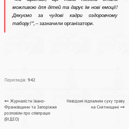
можливою для дітей та дарує їм нові емоції!
Дякуємо за чудові кадри оздоровчому
табору!”,
–
зазначили організатори.
Переглядів:
942
Навігація
Журналісти Івано-
Невідомі підпалили суху траву
Франківщини та Запоріжжя
на Снятинщині
записів
розповіли про співпрацю
(ВІДЕО)