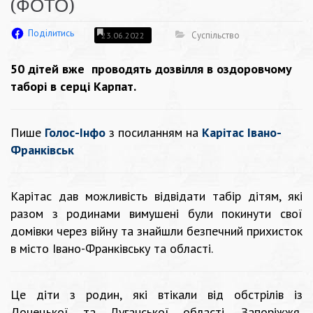
(ФОТО)
Поділитись
Суспільство
23.06.2022
50 дітей вже проводять дозвілля в оздоровчому
таборі в серці Карпат.
Пише
Голос-Інфо
з посиланням на
Карітас Івано-
Франківськ
Карітас дав можливість відвідати табір дітям, які
разом з родинами вимушені були покинути свої
домівки через війну та знайшли безпечний прихисток
в місто Івано-Франківську та області.
Це діти з родин, які втікали від обстрілів із
Донецької та Луганської області, Запоріжжя,