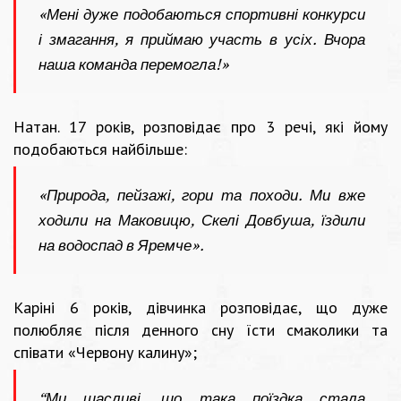
«Мені дуже подобаються спортивні конкурси
і змагання, я приймаю участь в усіх. Вчора
наша команда перемогла!»
Натан. 17 років, розповідає про 3 речі, які йому
подобаються найбільше:
«Природа, пейзажі, гори та походи. Ми вже
ходили на Маковицю, Скелі Довбуша, їздили
на водоспад в Яремче».
Каріні 6 років, дівчинка розповідає, що дуже
полюбляє після денного сну їсти смаколики та
співати «Червону калину»;
“Ми щасливі, що така поїздка стала