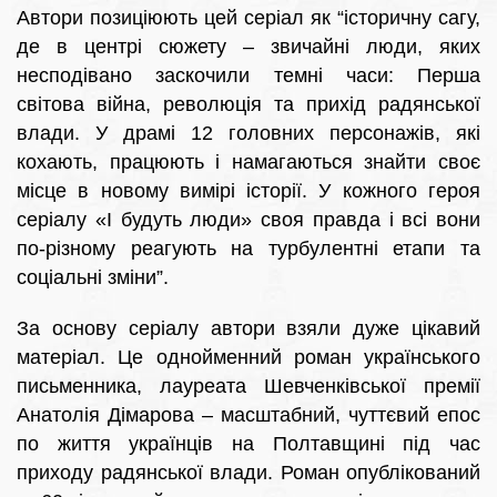
Автори позиціюють цей серіал як “історичну сагу,
де в центрі сюжету – звичайні люди, яких
несподівано заскочили темні часи: Перша
світова війна, революція та прихід радянської
влади. У драмі 12 головних персонажів, які
кохають, працюють і намагаються знайти своє
місце в новому вимірі історії. У кожного героя
серіалу «І будуть люди» своя правда і всі вони
по-різному реагують на турбулентні етапи та
соціальні зміни”.
За основу серіалу автори взяли дуже цікавий
матеріал. Це однойменний роман українського
письменника, лауреата Шевченківської премії
Анатолія Дімарова – масштабний, чуттєвий епос
по життя українців на Полтавщині під час
приходу радянської влади. Роман опублікований