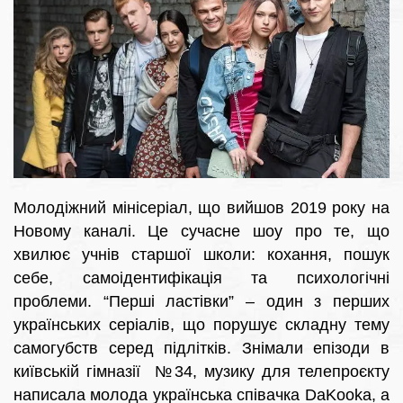
Молодіжний мінісеріал, що вийшов 2019 року на
Новому каналі. Це сучасне шоу про те, що
хвилює учнів старшої школи: кохання, пошук
себе, самоідентифікація та психологічні
проблеми. “Перші ластівки” – один з перших
українських серіалів, що порушує складну тему
самогубств серед підлітків. Знімали епізоди в
київській гімназії №34, музику для телепроєкту
написала молода українська співачка DaKooka, а