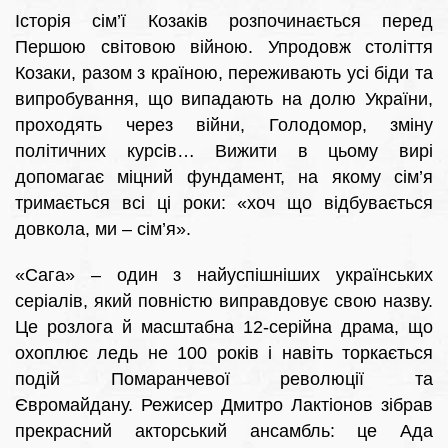
Історія сім’ї Козаків розпочинається перед
Першою світовою війною. Упродовж століття
Козаки, разом з країною, переживають усі біди та
випробування, що випадають на долю України,
проходять через війни, Голодомор, зміну
політичних курсів… Вижити в цьому вирі
допомагає міцний фундамент, на якому сім’я
тримається всі ці роки: «хоч що відбувається
довкола, ми – сім’я».
«Сага» – один з найуспішніших українських
серіалів, який повністю виправдовує свою назву.
Це розлога й масштабна 12-серійна драма, що
охоплює ледь не 100 років і навіть торкається
подій Помаранчевої революції та
Євромайдану. Режисер Дмитро Лактіонов зібрав
прекрасний акторський ансамбль: це Ада