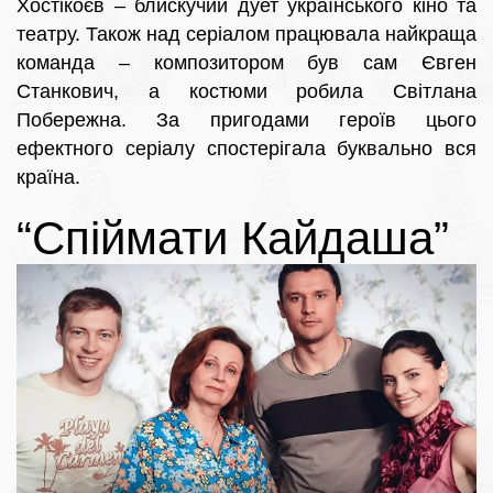
Хостікоєв – блискучий дует українського кіно та
театру. Також над серіалом працювала найкраща
команда – композитором був сам Євген
Станкович, а костюми робила Світлана
Побережна. За пригодами героїв цього
ефектного серіалу спостерігала буквально вся
країна.
“Спіймати Кайдаша”