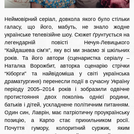
Неймовірний серіал, довкола якого було стільки
галасу, що його, мабуть, не знало жодне
українське телевізійне шоу. Сюжет ґрунтується на
легендарній повісті Нечуя-Левицького
“Кайдашева сім’я”, яку всі ми знаємо зі шкільних
років. Та його автори (сценаристка серіалу –
Наталка Ворожбит, авторка сценарію стрічки
“Кіборги” та найвідоміша у світі українська
драматургиня) перенесли події в сучасну Україну
періоду 2005–2014 років і зобразили одвічне
протистояння двох поколінь однієї родини,
батьків і дітей, ускладнене політичним питанням.
Один син, Лаврін, має патріотичну проукраїнську
позицію, а Карпо стає прихильником росії.
Почуття гумору, колоритний суржик, яким