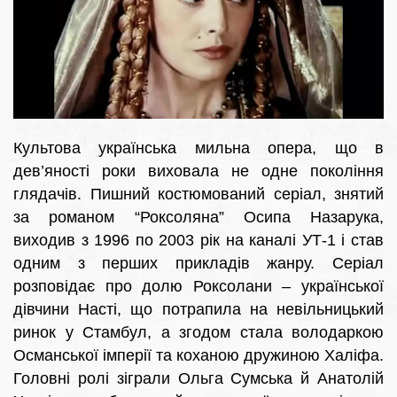
Культова українська мильна опера, що в
дев’яності роки виховала не одне покоління
глядачів. Пишний костюмований серіал, знятий
за романом “Роксоляна” Осипа Назарука,
виходив з 1996 по 2003 рік на каналі УТ-1 і став
одним з перших прикладів жанру. Серіал
розповідає про долю Роксолани – української
дівчини Насті, що потрапила на невільницький
ринок у Стамбул, а згодом стала володаркою
Османської імперії та коханою дружиною Халіфа.
Головні ролі зіграли Ольга Сумська й Анатолій