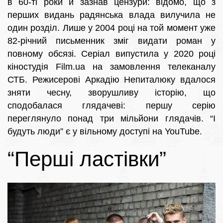
в 60-ті роки й зазнав цензури: відомо, що з
перших видань радянська влада вилучила не
один розділ. Лише у 2004 році на той момент уже
82-річний письменник зміг видати роман у
повному обсязі. Серіал випустила у 2020 році
кіностудія Film.ua на замовлення телеканалу
СТБ. Режисерові Аркадію Непиталюку вдалося
зняти чесну, зворушливу історію, що
сподобалася глядачеві: першу серію
переглянуло понад три мільйони глядачів. “І
будуть люди” є у вільному доступі на YouTube.
“Перші ластівки”