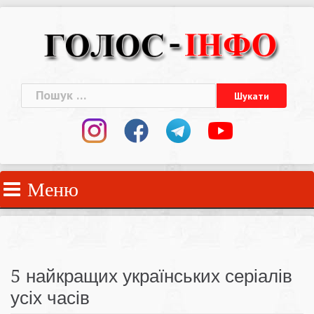
Skip
to
content
Пошук:
Меню
5 найкращих українських серіалів
усіх часів