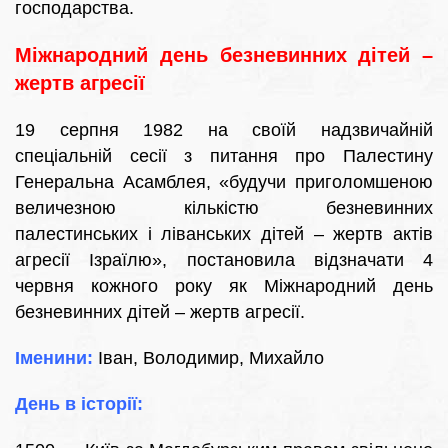
господарства.
Міжнародний день безневинних дітей –
жертв агресії
19 серпня 1982 на своїй надзвичайній
спеціальній сесії з питання про Палестину
Генеральна Асамблея, «будучи приголомшеною
величезною кількістю безневинних
палестинських і ліванських дітей – жертв актів
агресії Ізраїлю», постановила відзначати 4
червня кожного року як Міжнародний день
безневинних дітей – жертв агресії.
Іменини:
Іван, Володимир, Михайло
День в історії: