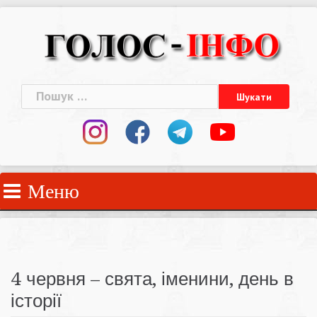
Skip
to
content
Пошук:
Меню
4 червня – свята, іменини, день в
історії