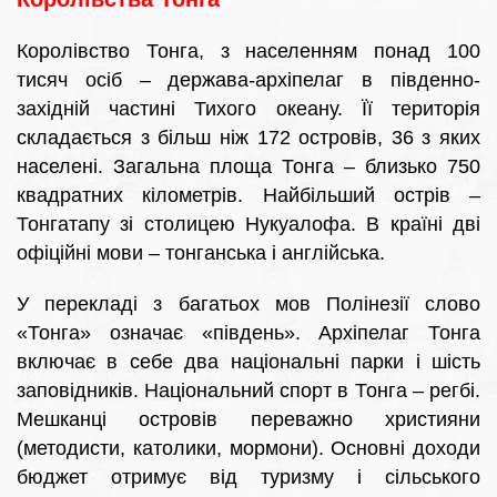
Королівство Тонга, з населенням понад 100
тисяч осіб – держава-архіпелаг в південно-
західній частині Тихого океану. Її територія
складається з більш ніж 172 островів, 36 з яких
населені. Загальна площа Тонга – близько 750
квадратних кілометрів. Найбільший острів –
Тонгатапу зі столицею Нукуалофа. В країні дві
офіційні мови – тонганська і англійська.
У перекладі з багатьох мов Полінезії слово
«Тонга» означає «південь». Архіпелаг Тонга
включає в себе два національні парки і шість
заповідників. Національний спорт в Тонга – регбі.
Мешканці островів переважно християни
(методисти, католики, мормони). Основні доходи
бюджет отримує від туризму і сільського