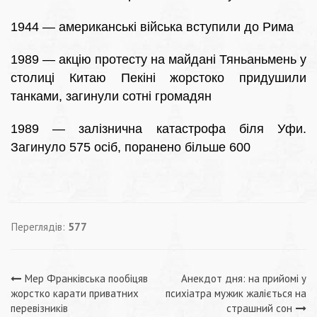
1944 — американські війська вступили до Рима
1989 — акцію протесту на майдані Тяньаньмень у
столиці Китаю Пекіні жорстоко придушили
танками, загинули сотні громадян
1989 — залізнична катастрофа біля Уфи.
Загинуло 575 осіб, поранено більше 600
Переглядів:
577
Навігація
Мер Франківська пообіцяв
Анекдот дня: на прийомі у
жорстко карати приватних
психіатра мужик жаліється на
перевізників
страшний сон