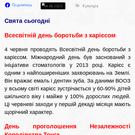
Поділитись
Культура
04.06.2020
Свята сьогодні
Всесвітній день боротьби з карієсом
4 червня проводять Всесвітній день боротьби з
карієсом. Міжнародний день був заснований з
ініціативи стоматологів у 2013 році. Карієс є
одним з найпоширеніших захворювань на Землі.
Він вражає емаль і дентин зуба. За даними ВООЗ
у всьому світі карієс зустрічається у 60-90% дітей
шкільного віку і майже у 100% дорослих людей.
Ці червневі заходи у першій декаді місяця мають
щорічний характер.
День проголошення Незалежності
Королівства Тонга