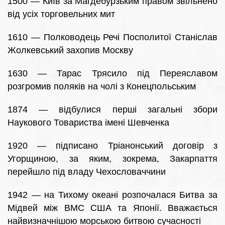
1500 — Київ за Магдебурзьким правом звільнено
від усіх торговельних мит
1610 — Полководець Речі Посполитої Станіслав
Жолкевський захопив Москву
1630 — Тарас Трясило під Переяславом
розгромив поляків на чолі з Конецпольським
1874 — відбулися перші загальні збори
Наукового Товариства імені Шевченка
1920 — підписано Тріанонський договір з
Угорщиною, за яким, зокрема, Закарпаття
перейшло під владу Чехословаччини
1942 — на Тихому океані розпочалася Битва за
Мідвей між ВМС США та Японії. Вважається
найвизначнішою морською битвою сучасності