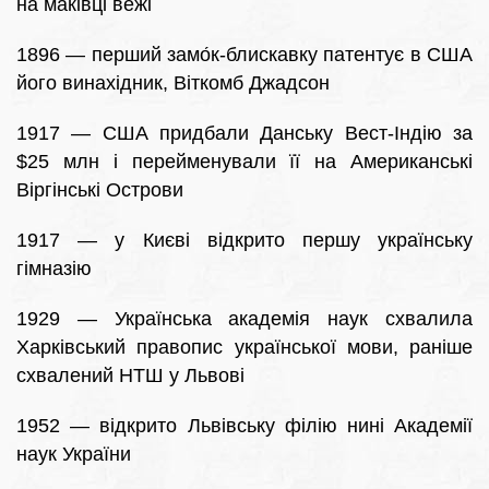
на маківці вежі
1896 — перший замо́к-блискавку патентує в США
його винахідник, Віткомб Джадсон
1917 — США придбали Данську Вест-Індію за
$25 млн і перейменували її на Американські
Віргінські Острови
1917 — у Києві відкрито першу українську
гімназію
1929 — Українська академія наук схвалила
Харківський правопис української мови, раніше
схвалений НТШ у Львові
1952 — відкрито Львівську філію нині Академії
наук України