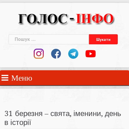
Skip
to
content
Пошук:
Меню
31 березня – свята, іменини, день
в історії