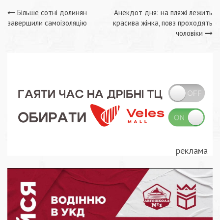
Навігація
Більше сотні долинян
Анекдот дня: на пляжі лежить
завершили самоізоляцію
красива жінка, повз проходять
записів
чоловіки