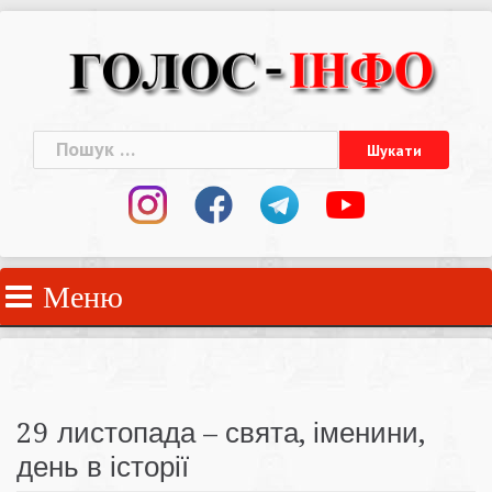
Skip
to
content
Пошук:
Меню
29 листопада – свята, іменини,
день в історії