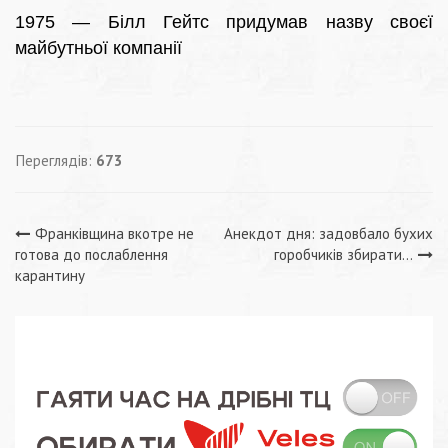
1975 — Білл Гейтс придумав назву своєї
майбутньої компанії
Переглядів:
673
Навігація
Франківщина вкотре не
Анекдот дня: задовбало бухих
готова до послаблення
горобчиків збирати…
записів
карантину