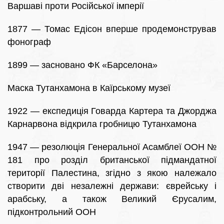
Варшаві проти Російської імперії
1877 — Томас Едісон вперше продемонстрував
фонограф
1899 — засновано ФК «Барселона»
Маска Тутанхамона в Каїрському музеї
1922 — експедиція Говарда Картера та Джорджа
Карнарвона відкрила гробницю Тутанхамона
1947 — резолюція Генеральної Асамблеї ООН №
181 про розділ британської підмандатної
території Палестина, згідно з якою належало
створити дві незалежні держави: єврейську і
арабську, а також Великий Єрусалим,
підконтрольний ООН