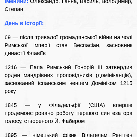
Іменини:
Олександр, Ганна, Василь, Володимир,
Степан
День в історії:
69 — після тривалої громадянської війни на чолі
Римської імперії став Веспасіан, засновник
династії Флавіїв
1216 — Папа Римський Гонорій III затвердив
орден мандрівних проповідників (домініканців),
заснований іспанським ченцем Домініком 1215
року
1845 — у Філадельфії (США) вперше
продемонстровано роботу першого синтезатора
голосу, створеного Й. Фабером
1895 — німецький фізик Вільгельм Рентген