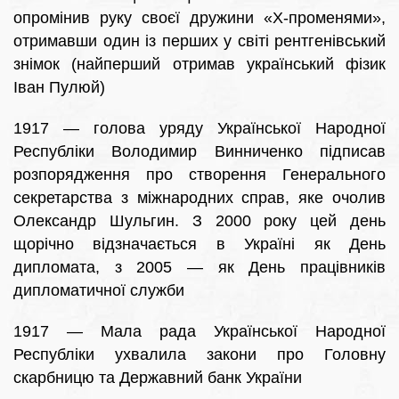
опромінив руку своєї дружини «Х-променями»,
отримавши один із перших у світі рентгенівський
знімок (найперший отримав український фізик
Іван Пулюй)
1917 — голова уряду Української Народної
Республіки Володимир Винниченко підписав
розпорядження про створення Генерального
секретарства з міжнародних справ, яке очолив
Олександр Шульгин. З 2000 року цей день
щорічно відзначається в Україні як День
дипломата, з 2005 — як День працівників
дипломатичної служби
1917 — Мала рада Української Народної
Республіки ухвалила закони про Головну
скарбницю та Державний банк України