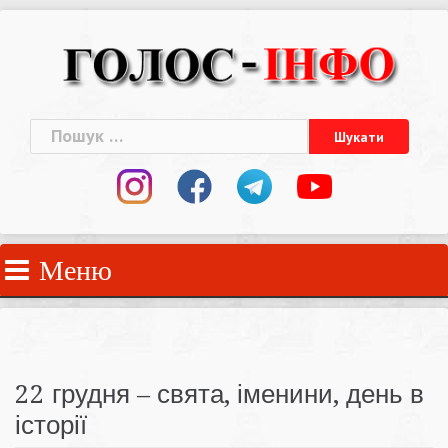
Skip
to
content
Пошук:
Меню
22 грудня – свята, іменини, день в
історії