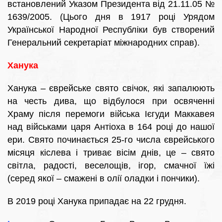
встановлений Указом Президента від 21.11.05 №
1639/2005. (Цього дня в 1917 році Урядом
Української Народної Республіки був створений
Генеральний секретаріат міжнародних справ).
Ханука
Ханука – єврейське свято свічок, які запалюють
на честь дива, що відбулося при освяченні
Храму після перемоги війська Ієгуди Маккавея
над військами царя Антіоха в 164 році до нашої
ери. Свято починається 25-го числа єврейського
місяця кіслева і триває вісім днів, це – свято
світла, радості, веселощів, ігор, смачної їжі
(серед якої – смажені в олії оладки і пончики).
В 2019 році Ханука припадає на 22 грудня.