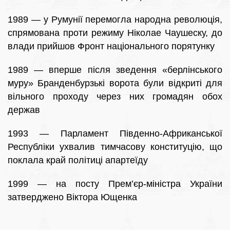
1989 — у Румунії перемогла народна революція,
спрямована проти режиму Ніколае Чаушеску, до
влади прийшов Фронт національного порятунку
1989 — вперше після зведення «берлінського
муру» Бранденбурзькі ворота були відкриті для
вільного проходу через них громадян обох
держав
1993 — Парламент Південно-Африканської
Республіки ухвалив тимчасову конституцію, що
поклала край політиці апартеїду
1999 — на посту Прем’єр-міністра України
затверджено Віктора Ющенка