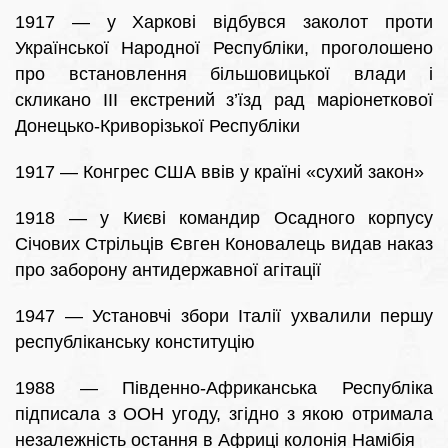
1917 — у Харкові відбувся заколот проти
Української Народної Республіки, проголошено
про встановлення більшовицької влади і
скликано III екстрений з’їзд рад маріонеткової
Донецько-Криворізької Республіки
1917 — Конгрес США ввів у країні «сухий закон»
1918 — у Києві командир Осадного корпусу
Січових Стрільців Євген Коновалець видав наказ
про заборону антидержавної агітації
1947 — Установчі збори Італії ухвалили першу
республіканську конституцію
1988 — Південно-Африканська Республіка
підписала з ООН угоду, згідно з якою отримала
незалежність остання в Африці колонія Намібія