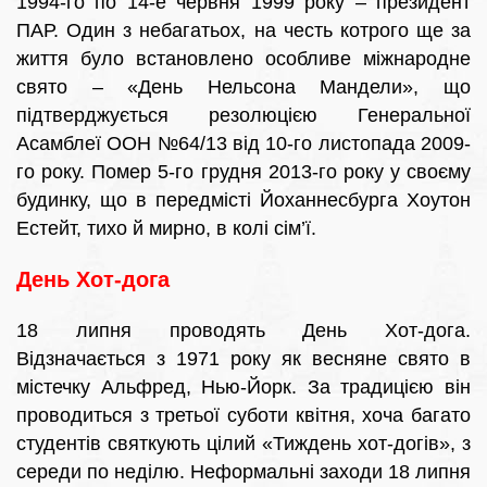
1994-го по 14-е червня 1999 року – президент
ПАР. Один з небагатьох, на честь котрого ще за
життя було встановлено особливе міжнародне
свято – «День Нельсона Мандели», що
підтверджується резолюцією Генеральної
Асамблеї ООН №64/13 від 10-го листопада 2009-
го року. Помер 5-го грудня 2013-го року у своєму
будинку, що в передмісті Йоханнесбурга Хоутон
Естейт, тихо й мирно, в колі сім’ї.
День Хот-дога
18 липня проводять День Хот-дога.
Відзначається з 1971 року як весняне свято в
містечку Альфред, Нью-Йорк. За традицією він
проводиться з третьої суботи квітня, хоча багато
студентів святкують цілий «Тиждень хот-догів», з
середи по неділю. Неформальні заходи 18 липня