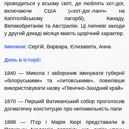
проводиться у всьому світі, де люблять хот-дог,
включаючи США («хот-дог-ланч» на
Капітолійському пагорбі), Канаду,
Великобританію та Австралію. Ці липневі заходи
у другий декаді місяця мають щорічний характер.
Іменини:
Сергій, Варвара, Єлизавета, Анна
День в історії:
1840 — Микола І заборонив іменувати губернії
«білоруськими» та «литовськими», повелівши
використовувати назву «Північно-Західний край»
1870 — Перший Ватиканський собор проголосив
догматичну конституцію про непомильність папи
1898 — П’єр і Марія Кюрі представили в