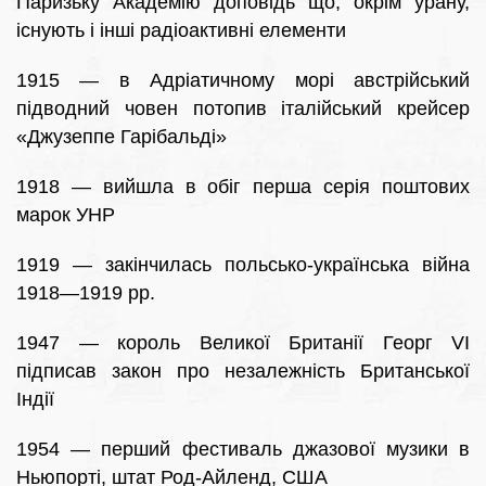
Паризьку Академію доповідь що, окрім урану,
існують і інші радіоактивні елементи
1915 — в Адріатичному морі австрійський
підводний човен потопив італійський крейсер
«Джузеппе Гарібальді»
1918 — вийшла в обіг перша серія поштових
марок УНР
1919 — закінчилась польсько-українська війна
1918—1919 рр.
1947 — король Великої Британії Георг VI
підписав закон про незалежність Британської
Індії
1954 — перший фестиваль джазової музики в
Ньюпорті, штат Род-Айленд, США