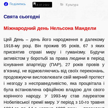
Поділитись
Культура
18.07.2022
Свята сьогодні
Міжнародний день Нельсона Мандели
Цей День – день його народження в далекому
1918-му році. Він прожив 95 років, 67 з яких
присвятив справі миру і гуманізму. Будучи
активістом у боротьбі за права людини в період
існування апартеїду (ПАР), 27 років провів у
в’язниці, не відмовляючись від своїх переконань,
продовжуючи висловлювати свій мирний протест
і незгоду з несправедливістю, яка процвітала і
була встановлена офіційною владою для свого
корінного народу. У 1993-му став лауреатом
Нобелівської премії миру. У період з 10-го травня