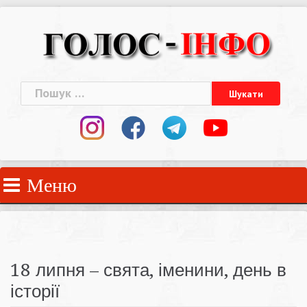
Skip
to
content
Пошук:
Меню
18 липня – свята, іменини, день в
історії