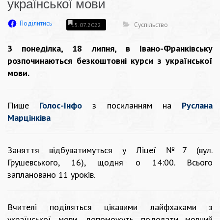
української мови
Поділитись
Суспільство
15.07.2022
З понеділка, 18 липня, в Івано-Франківську
розпочинаються безкоштовні курси з української
мови.
Пише
Голос-Інфо
з посиланням на
Руслана
Марцінківа
Заняття відбуватимуться у Ліцеї №7 (вул.
Грушевського, 16), щодня о 14:00. Всього
заплановано 11 уроків.
Вчителі поділяться цікавими лайфхаками з
української мови, допоможуть подолати мовний