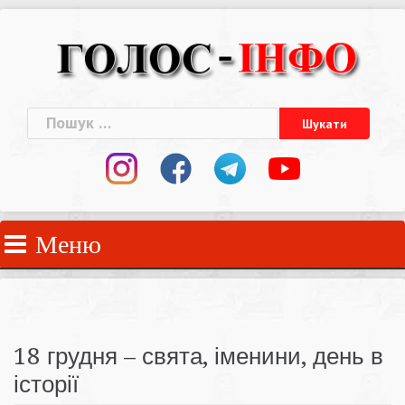
Skip
to
content
Пошук:
Меню
18 грудня – свята, іменини, день в
історії