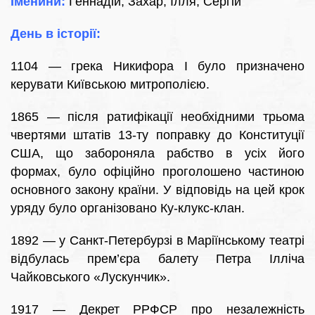
Іменини:
Геннадій, Захар, Ілля, Сергій
День в історії:
1104 — грека Никифора І було призначено
керувати Київською митрополією.
1865 — після ратифікації необхідними трьома
чвертями штатів 13-ту поправку до Конституції
США, що забороняла рабство в усіх його
формах, було офіційно проголошено частиною
основного закону країни. У відповідь на цей крок
уряду було організовано Ку-клукс-клан.
1892 — у Санкт-Петербурзі в Маріїнському театрі
відбулась прем’єра балету Петра Ілліча
Чайковського «Лускунчик».
1917 — Декрет РРФСР про незалежність