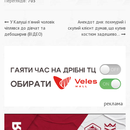
Переглядів:
703
Навігація
У Калуші п’яний чоловік
Анекдот дня: похмурий і
чіплявся до дівчат та
скупий клієнт думав, що купив
записів
дебоширив (ВІДЕО)
костюм задешево…