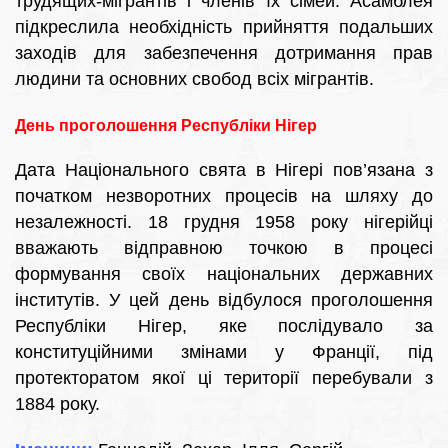
трудящих-мігрантів і членів їх сімей. Асамблея
підкреслила необхідність прийняття подальших
заходів для забезпечення дотримання прав
людини та основних свобод всіх мігрантів.
День проголошення Республіки Нігер
Дата Національного свята в Нігері пов’язана з
початком незворотних процесів на шляху до
незалежності. 18 грудня 1958 року нігерійці
вважають відправною точкою в процесі
формування своїх національних державних
інститутів. У цей день відбулося проголошення
Республіки Нігер, яке послідувало за
конституційними змінами у Франції, під
протекторатом якої ці території перебували з
1884 року.