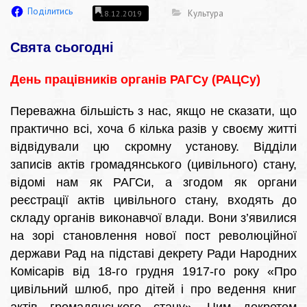
Поділитись
Культура
18.12.2019
Свята сьогодні
День працівників органів РАГСу (РАЦСу)
Переважна більшість з нас, якщо не сказати, що
практично всі, хоча б кілька разів у своєму житті
відвідували цю скромну установу. Відділи
записів актів громадянського (цивільного) стану,
відомі нам як РАГСи, а згодом як органи
реєстрації актів цивільного стану, входять до
складу органів виконавчої влади. Вони з’явилися
на зорі становлення нової пост революційної
держави Рад на підставі декрету Ради Народних
Комісарів від 18-го грудня 1917-го року «Про
цивільний шлюб, про дітей і про ведення книг