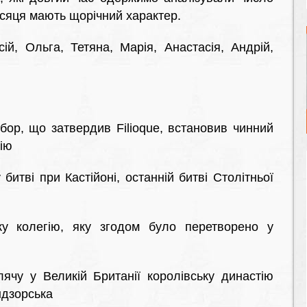
місяця мають щорічний характер.
й, Ольга, Тетяна, Марія, Анастасія, Андрій,
бор, що затвердив Filioque, встановив чинний
ію
итві при Кастійоні, останній битві Столітньої
ку колегію, яку згодом було перетворено у
чу у Великій Британії королівську династію
ндзорська