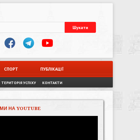
СПОРТ
ПУБЛІКАЦІЇ
ТЕРИТОРІЯ УСПІХУ
КОНТАКТИ
МИ НА YOUTUBE
Відеопрогравач