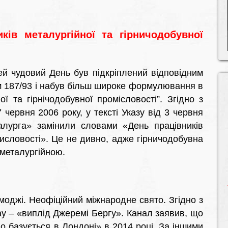
ків металургійної та гірничодобувної
ей чудовий День був підкріплений відповідним
м 187/93 і набув більш широке формулювання в
ої та гірнічодобувної промісловості”. Згідно з
червня 2006 року, у тексті Указу від 3 червня
урга» замінили словами «День працівників
мисловості». Це не дивно, адже гірничодобувна
 металургійною.
моджі. Неофіційний міжнародне свято. Згідно з
y – «виплід Джеремі Бергу». Канал заявив, що
о базується в Лондоні» в 2014 році. За іншими