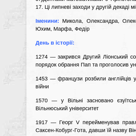
17. Ці липневі заходи у другій декаді 
Іменини:
Микола, Олександра, Олексі
Юхим, Марфа, Федір
День в історії:
1274 — закрився Другий Ліонський со
порядок обрання Пап та проголосив ун
1453 — французи розбили англійців у б
війни
1570 — у Вільні засновано єзуїтсь
Вільнюський університет
1917 — Георг V перейменував правля
Саксен-Кобург-Гота, давши їй назву Ві