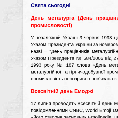
Свята сьогодні
День металурга (День працівни
промисловості)
У незалежній Україні 3 червня 1993 ц
Указом Президента України за номеро
назві – “День працівників металургійн
Указом Президента № 584/2006 від 27 
1993 року № 187 слова «День метал
металургійної та гірничодобувної про
промисловість нерозривно пов’язана з
Всесвітній день Емоджі
17 липня проводять Всесвітній день Е
повідомленнями CNBC, World Emoji Da
«його створив засновник Emojipedia, щ