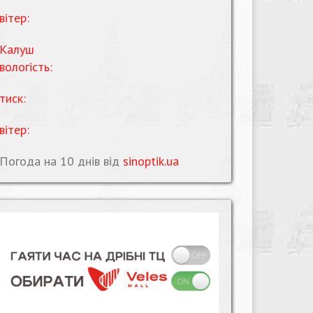
вітер:
Калуш
вологість:
тиск:
вітер:
Погода на 10 днів від
sinoptik.ua