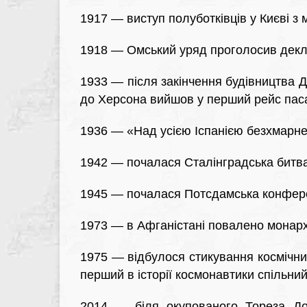
1917 — виступ полуботківців у Києві з
1918 — Омський уряд проголосив декл
1933 — після закінчення будівництва Дн
до Херсона вийшов у перший рейс пас
1936 — «Над усією Іспанією безхмарне 
1942 — почалася Сталінградська битв
1945 — почалася Потсдамська конфере
1973 — в Афганістані повалено монарх
1975 — відбулося стикування космічн
перший в історії космонавтики спільни
2014 — біля окупованого Тореза Дон