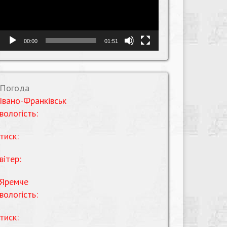
00:00
01:51
Погода
Івано-Франківськ
вологість:
тиск:
вітер:
Яремче
вологість:
тиск: