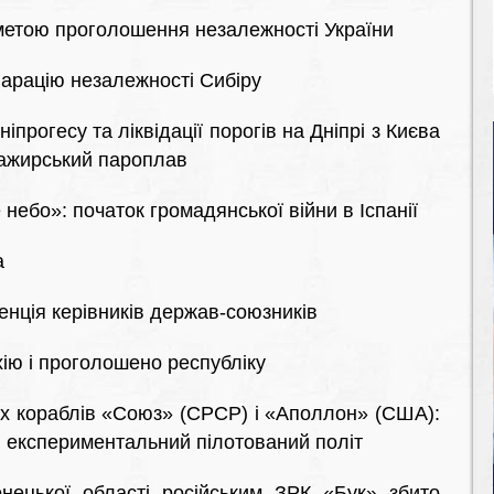
 метою проголошення незалежності України
арацію незалежності Сибіру
іпрогесу та ліквідації порогів на Дніпрі з Києва
ажирський пароплав
небо»: початок громадянської війни в Іспанії
а
нція керівників держав-союзників
ію і проголошено республіку
их кораблів «Союз» (СРСР) і «Аполлон» (США):
й експериментальний пілотований політ
ецької області російським ЗРК «Бук» збито