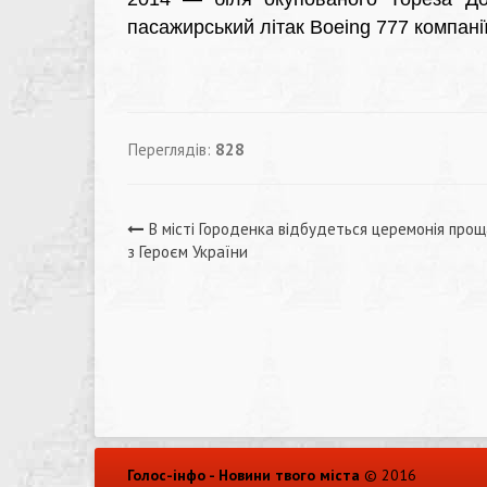
пасажирський літак Boeing 777 компанії 
Переглядів:
828
Навігація
В місті Городенка відбудеться церемонія про
з Героєм України
записів
Голос-інфо - Новини твого міста
© 2016