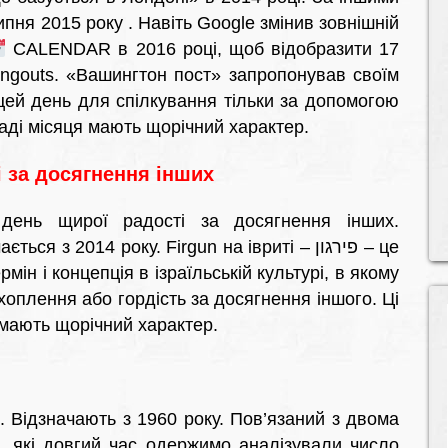
пня 2015 року . Навіть Google змінив зовнішній
CALENDAR в 2016 році, щоб відобразити 17
angouts. «Вашингтон пост» запропонував своїм
цей день для спілкування тільки за допомогою
каді місяця мають щорічний характер.
 за досягнення інших
день щирої радості за досягнення інших.
 з 2014 року. Firgun на івриті – פירגון – це
н і концепція в ізраїльській культурі, в якому
оплення або гордість за досягнення іншого. Ці
 мають щорічний характер.
. Відзначають з 1960 року. Пов’язаний з двома
, які довгий час одержимо аналізували число