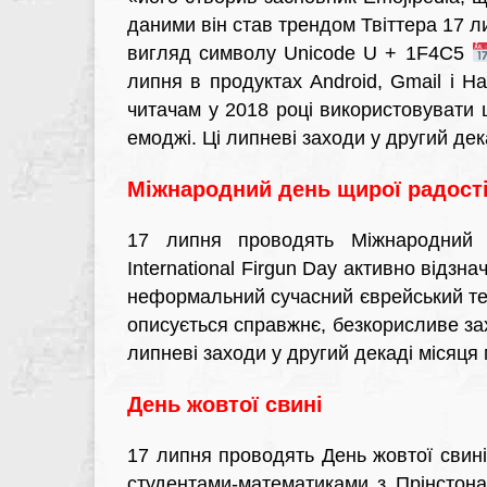
даними він став трендом Твіттера 17 ли
вигляд символу Unicode U + 1F4C5
липня в продуктах Android, Gmail і H
читачам у 2018 році використовувати 
емоджі. Ці липневі заходи у другий де
Міжнародний день щирої радості
17 липня проводять Міжнародний 
International Firgun Day активно відзначається
неформальний сучасний єврейський термі
описується справжнє, безкорисливе зах
липневі заходи у другий декаді місяця
День жовтої свині
17 липня проводять День жовтої свині
студентами-математиками з Прінстона