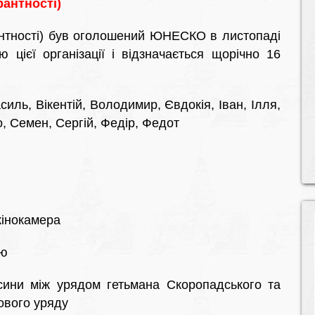
антності)
антності) був оголошений ЮНЕСКО в листопаді
 цієї організації і відзначається щорічно 16
иль, Вікентій, Володимир, Євдокія, Іван, Ілля,
, Семен, Сергій, Федір, Федот
кінокамера
ію
сини між урядом гетьмана Скоропадського та
ового уряду