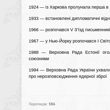
1924 — із Харкова пролунала перша в 
1933 — встановлені дипломатичні від
1966 — розпочався V З’їзд письменникі
1967 — у Нью-Йорку розпочався І Світо
1988 — Верховна Рада Естонії огол
союзними
1994 — Верховна Рада України ухвали
про нерозповсюдження ядерної зброї
Переглядів:
586