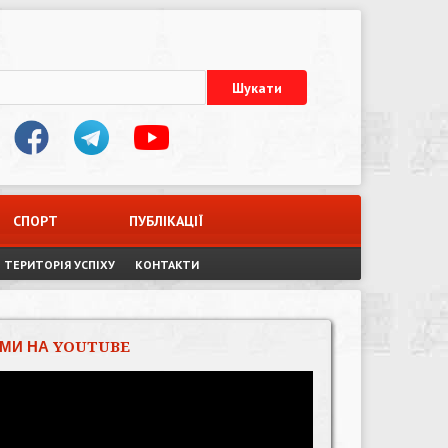
СПОРТ
ПУБЛІКАЦІЇ
ТЕРИТОРІЯ УСПІХУ
КОНТАКТИ
МИ НА YOUTUBE
Відеопрогравач