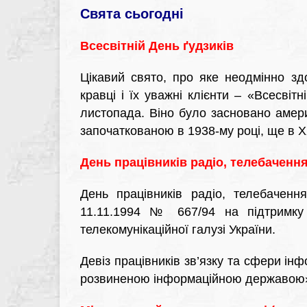
Свята сьогодні
Всесвітній День ґудзиків
Цікавий свято, про яке неодмінно зд
кравці і їх уважні клієнти – «Всесвітн
листопада. Віно було засновано америк
започаткованою в 1938-му році, ще в XX
День працівників радіо, телебачення
День працівників радіо, телебаченн
11.11.1994 № 667/94 на підтримку і
телекомунікаційної галузі України.
Девіз працівників зв’язку та сфери ін
розвиненою інформаційною державою