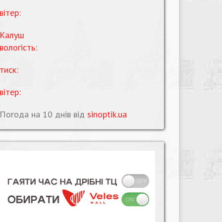
вітер:
Калуш
вологість:
тиск:
вітер:
Погода на 10 днів від
sinoptik.ua