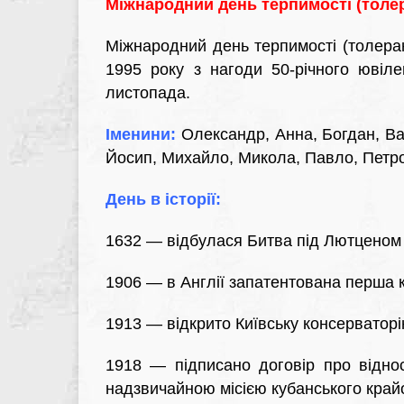
Міжнародний день терпимості (толер
Міжнародний день терпимості (толер
1995 року з нагоди 50-річного ювілею
листопада.
Іменини:
Олександр, Анна, Богдан, Вас
Йосип, Михайло, Микола, Павло, Петро
День в історії:
1632 — відбулася Битва під Лютценом
1906 — в Англії запатентована перша 
1913 — відкрито Київську консерватор
1918 — підписано договір про відно
надзвичайною місією кубанського край