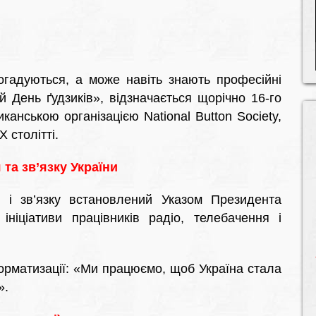
огадуються, а може навіть знають професійні
ій День ґудзиків», відзначається щорічно 16-го
анською організацією National Button Society,
 столітті.
 та зв’язку України
я і зв’язку встановлений Указом Президента
ніціативи працівників радіо, телебачення і
форматизації: «Ми працюємо, щоб Україна стала
».