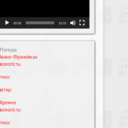
00:00
01:51
Погода
Івано-Франківськ
вологість:
тиск:
вітер:
Яремче
вологість:
тиск: