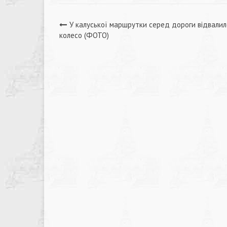
Навігація
У калуської маршрутки серед дороги відвалил
колесо (ФОТО)
записів