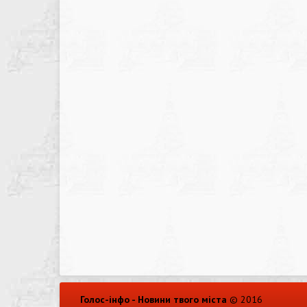
Голос-інфо - Новини твого міста
© 2016