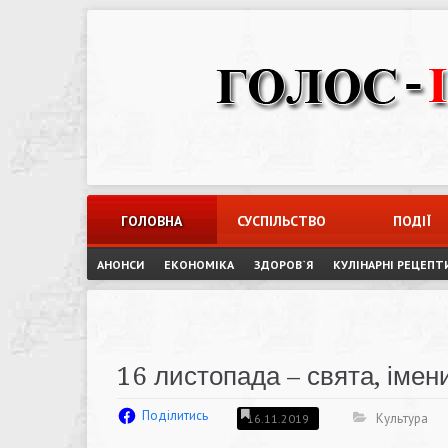
Skip
to
content
ГОЛОВНА
СУСПІЛЬСТВО
ПОДІЇ
АНОНСИ
ЕКОНОМІКА
ЗДОРОВ`Я
КУЛІНАРНІ РЕЦЕПТ
16 листопада – свята, імени
Поділитись
Культура
16.11.2019