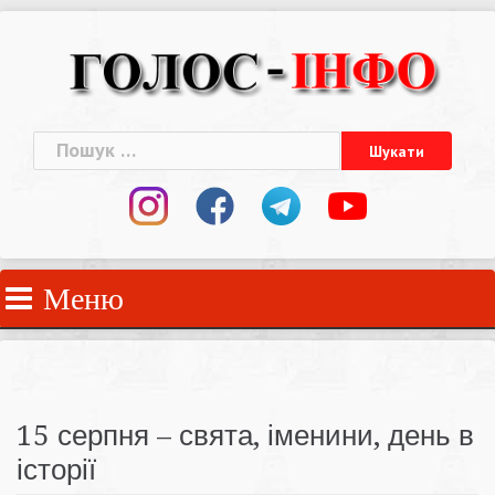
Skip
to
content
Пошук:
Меню
15 серпня – свята, іменини, день в
історії