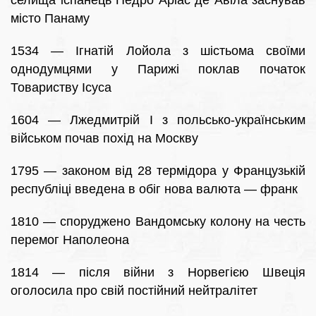
селища іспанець Педро Аріас де Авіла заснував
місто Панаму
1534 — Ігнатій Лойола з шістьома своїми
однодумцями у Парижі поклав початок
Товариству Ісуса
1604 — Лжедмитрій I з польсько-українським
військом почав похід на Москву
1795 — законом від 28 термідора у Французькій
республіці введена в обіг нова валюта — франк
1810 — споруджено Вандомську колону на честь
перемог Наполеона
1814 — після війни з Норвегією Швеція
оголосила про свій постійний нейтралітет