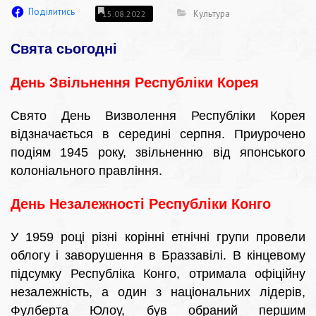
Поділитись
Культура
15.08.2022
Свята сьогодні
День Звільнення Республіки Корея
Свято День Визволення Республіки Корея
відзначається в середині серпня. Приурочено
подіям 1945 року, звільненню від японського
колоніального правління.
День Незалежності Республіки Конго
У 1959 році різні корінні етнічні групи провели
облогу і заворушення в Браззавілі. В кінцевому
підсумку Республіка Конго, отримала офіційну
незалежність, а один з національних лідерів,
Фулберта Юлоу, був обраний першим