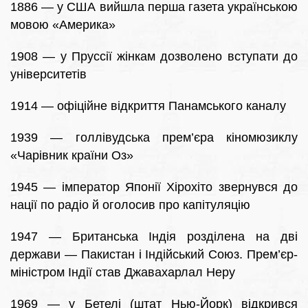
1886 — у США вийшла перша газета українською
мовою «Америка»
1908 — у Пруссії жінкам дозволено вступати до
університетів
1914 — офіційне відкриття Панамського каналу
1939 — голлівудська прем’єра кіномюзиклу
«Чарівник країни Оз»
1945 — імператор Японії Хірохіто звернувся до
нації по радіо й оголосив про капітуляцію
1947 — Британська Індія розділена на дві
держави — Пакистан і Індійський Союз. Прем’єр-
міністром Індії став Джавахарлал Неру
1969 — у Бетелі (штат Нью-Йорк) відкрився