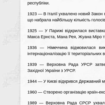
республіки.
1923 — В Італії ухвалено новий Закон п
що набрала найбільшу кількість голосів
1925 — У Парижі відкрилася виставк
Макса Ернста, Мана Рея, Жуана Міро т
1936 — Німеччина відмовилася вико
інтернаціоналізацію її територіальних 
1939 — Верховна Рада УРСР затвер
Західної України з УРСР.
1944 — У Києві відкрився Державний м
1960 — Створено організацію країн-ек
1989 — Верховна Рада СРСР ухвали