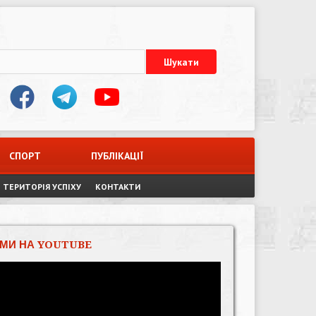
СПОРТ
ПУБЛІКАЦІЇ
ТЕРИТОРІЯ УСПІХУ
КОНТАКТИ
МИ НА YOUTUBE
Відеопрогравач