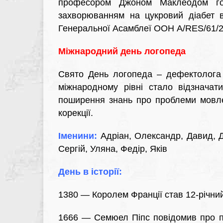
професором Джоном Маклеодом гор
захворюванням на цукровий діабет в
Генеральної Асамблеї ООН A/RES/61/2
Міжнародний день логопеда
Свято День логопеда – дефектолога 
міжнародному рівні стало відзначат
поширення знань про проблеми мовле
корекції.
Іменини:
Адріан, Олександр, Давид, Д
Сергій, Уляна, Федір, Яків
День в історії:
1380 — Королем Франції став 12-річний
1666 — Семюел Піпс повідомив про п