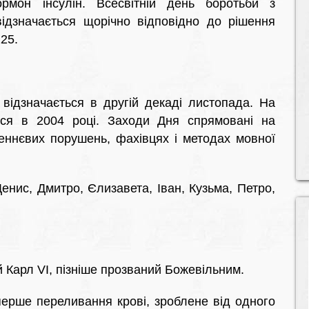
мон інсулін. Всесвітній день боротьби з
ідзначається щорічно відповідно до рішення
25.
відзначається в другій декаді листопада. На
ися в 2004 році. Заходи Дня спрямовані на
ннєвих порушень, фахівцях і методах мовної
енис, Дмитро, Єлизавета, Іван, Кузьма, Петро,
 Карл VI, пізніше прозваний Божевільним.
ерше переливання крові, зроблене від одного