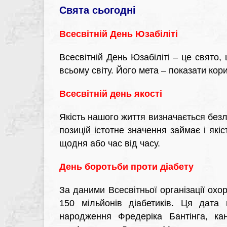
Свята сьогодні
Всесвітній День Юзабіліті
Всесвітній День Юзабіліті – це свято,
всьому світу. Його мета – показати кори
Всесвітній день якості
Якість нашого життя визначається без
позицій істотне значення займає і якіс
щодня або час від часу.
День боротьби проти діабету
За даними Всесвітньої організації охо
150 мільйонів діабетиків. Ця дата
народження Фредеріка Бантінга, кан