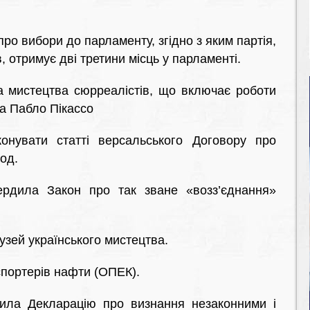
ро вибори до парламенту, згідно з яким партія,
, отримує дві третини місць у парламенті.
а мистецтва сюрреалістів, що включає роботи
а Пабло Пікассо
нувати статті версальського Договору про
вод.
дила Закон про так зване «возз’єднання»
узей українського мистецтва.
спортерів нафти (ОПЕК).
ла Декларацію про визнання незаконними і