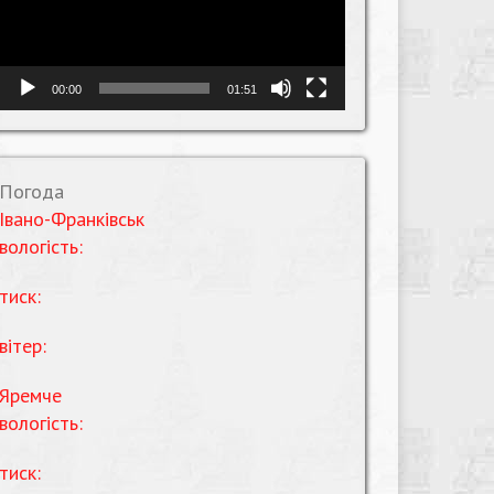
00:00
01:51
Погода
Івано-Франківськ
вологість:
тиск:
вітер:
Яремче
вологість:
тиск: