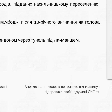
родів, підданих насильницькому переселенню,
амбоджі після 13-річного вигнання як голова
ондоном через тунель під Ла-Маншем.
годні
Анекдот дня: чоловік потрапляє під машину і
відправляє своїй дружині СМС