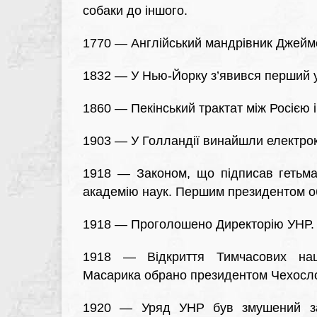
собаки до іншого.
1770 — Англійський мандрівник Джеймс
1832 — У Нью-Йорку з’явився перший у с
1860 — Пекінський трактат між Росією і
1903 — У Голландії винайшли електро
1918 — Законом, що підписав гетьма
академію наук. Першим президентом о
1918 — Проголошено Директорію УНР.
1918 — Відкриття Тимчасових нац
Масарика обрано президентом Чехосл
1920 — Уряд УНР був змушений зал