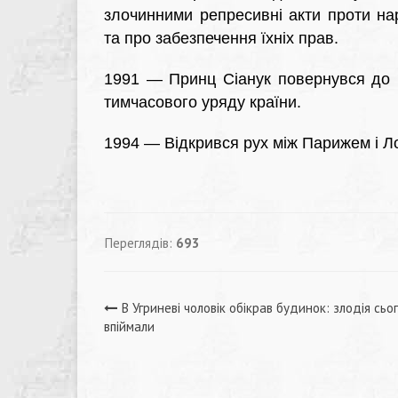
злочинними репресивні акти проти на
та про забезпечення їхніх прав.
1991 — Принц Сіанук повернувся до К
тимчасового уряду країни.
1994 — Відкрився рух між Парижем і Л
Переглядів:
693
Навігація
В Угриневі чоловік обікрав будинок: злодія сьо
впіймали
записів