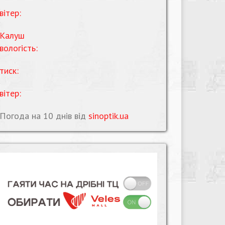
вітер:
Калуш
вологість:
тиск:
вітер:
Погода на 10 днів від
sinoptik.ua