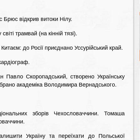
 Брюс відкрив витоки Нілу.
віті трамвай (на кінній тязі).
 Китаєм: до Росії приєднано Уссурійський край.
кардіограф.
н Павло Скоропадський, створено Українську
брано академіка Володимира Вернадського.
іональних зборів Чехословаччини. Томаша
оваччини.
ишити Україну та переїхати до Польської