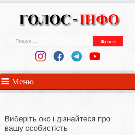
Skip
to
content
Пошук:
Меню
Виберіть око і дізнайтеся про
вашу особистість