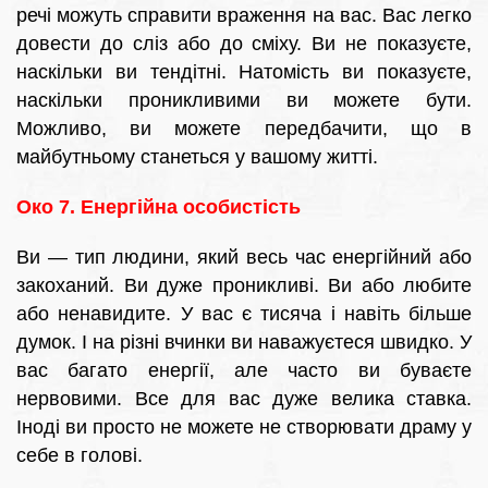
речі можуть справити враження на вас. Вас легко
довести до сліз або до сміху. Ви не показуєте,
наскільки ви тендітні. Натомість ви показуєте,
наскільки проникливими ви можете бути.
Можливо, ви можете передбачити, що в
майбутньому станеться у вашому житті.
Око 7. Енергійна особистість
Ви — тип людини, який весь час енергійний або
закоханий. Ви дуже проникливі. Ви або любите
або ненавидите. У вас є тисяча і навіть більше
думок. І на різні вчинки ви наважуєтеся швидко. У
вас багато енергії, але часто ви буваєте
нервовими. Все для вас дуже велика ставка.
Іноді ви просто не можете не створювати драму у
себе в голові.