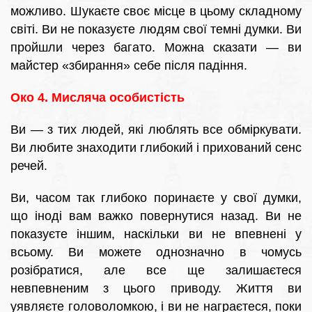
можливо. Шукаєте своє місце в цьому складному
світі. Ви не показуєте людям свої темні думки. Ви
пройшли через багато. Можна сказати — ви
майстер «збирання» себе після падіння.
Око 4. Мисляча особистість
Ви — з тих людей, які люблять все обміркувати.
Ви любите знаходити глибокий і прихований сенс
речей.
Ви, часом так глибоко поринаєте у свої думки,
що іноді вам важко повернутися назад. Ви не
показуєте іншим, наскільки ви не впевнені у
всьому. Ви можете однозначно в чомусь
розібратися, але все ще залишаєтеся
невпевненим з цього приводу. Життя ви
уявляєте головоломкою, і ви не награєтеся, поки