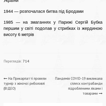
України
1944 — розпочалася битва під Бродами
1985 — на змаганнях у Парижі Сергій Бубка
першим у світі подолав у стрибках із жердиною
висоту 6 метрів
Переглядів:
714
Навігація
На Прикарпатті провели
Пандемія COVID-19 викликала
турнір з жіночої риболовлі
сплеск контрабанди
записів
(ВІДЕО)
підробленими ліками і
товарами