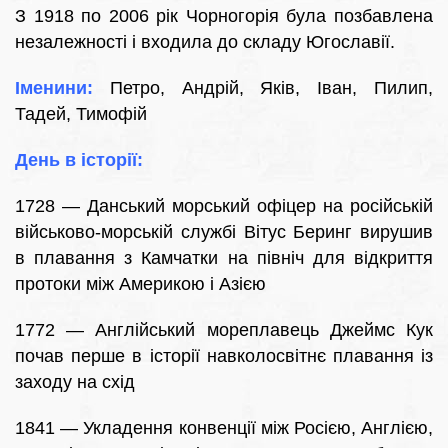
З 1918 по 2006 рік Чорногорія була позбавлена
незалежності і входила до складу Югославії.
Іменини:
Петро, Андрій, Яків, Іван, Пилип,
Тадей, Тимофій
День в історії:
1728 — Данський морський офіцер на російській
військово-морській службі Вітус Беринг вирушив
в плавання з Камчатки на північ для відкриття
протоки між Америкою і Азією
1772 — Англійський мореплавець Джеймс Кук
почав перше в історії навколосвітнє плавання із
заходу на схід
1841 — Укладення конвенції між Росією, Англією,