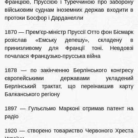
Францією, Пруссією і Туреччиною про заборону
військовим суднам іноземних держав входити в
протоки Босфор і Дарданелли
1870 — Прем’єр-міністр Пруссії Отто фон Бісмарк
розіслав «Емську депешу», складену в
принизливому для Франції тоні. Невдовзі
почалася Французько-прусська війна
1878 — по закінченню Берлінського конгресу
європейськими державами укладений
Берлінський трактат, що переінакшив карту
Балканського регіону
1897 — Гульєльмо Марконі отримав патент на
радіо
1920 — створено товариство Червоного Хреста