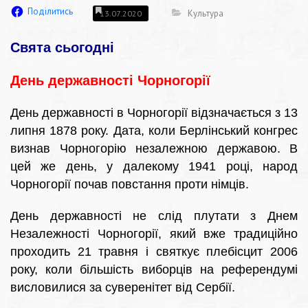
Поділитись
Культура
13.07.2020
Свята сьогодні
День державності Чорногорії
День державності в Чорногорії відзначається з 13
липня 1878 року. Дата, коли Берлінський конгрес
визнав Чорногорію незалежною державою. В
цей же день, у далекому 1941 році, народ
Чорногорії почав повстання проти німців.
День державності не слід плутати з Днем
Незалежності Чорногорії, який вже традиційно
проходить 21 травня і святкує плебісцит 2006
року, коли більшість виборців на референдумі
висловилися за суверенітет від Сербії.