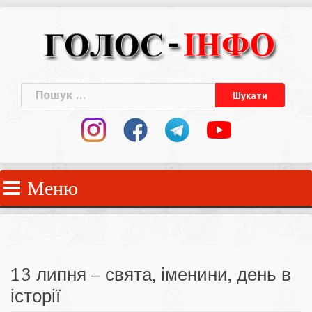
Skip
to
content
Пошук:
Меню
13 липня – свята, іменини, день в
історії