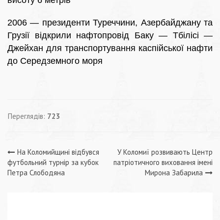
висоту 6 метрів
2006 — президенти Туреччини, Азербайджану та
Грузії відкрили нафтопровід Баку — Тбілісі —
Джейхан для транспортування каспійської нафти
до Середземного моря
Переглядів:
723
Навігація
На Коломийщині відбувся
У Коломиї розвивають Центр
футбольний турнір за кубок
патріотичного виховання імені
записів
Петра Слободяна
Мирона Забарила