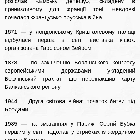
розіслав «Емську депешу», складену в
принизливому для Франції тоні. Невдовзі
почалася Французько-прусська війна
1871 — у лондонському Кришталевому палаці
відбулася перша в світі виставка кішок,
організована Гаррісоном Вейром
1878 — по закінченню Берлінського конгресу
європейськими державами укладений
Берлінський трактат, що переінакшив карту
Балканського регіону
1944 — Друга світова війна: початок битви під
Бродами
1985 — на змаганнях у Парижі Сергій Бубка
першим у світі подолав у стрибках із жердиною