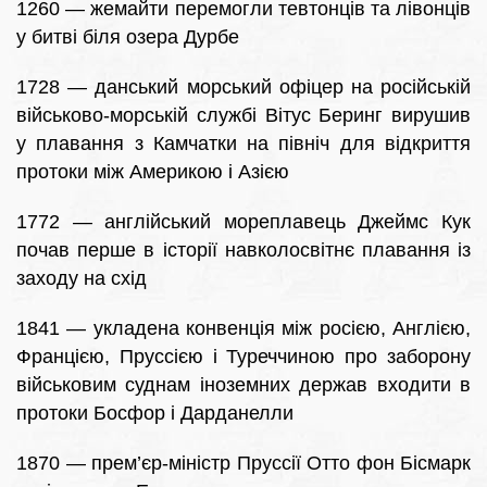
1260 — жемайти перемогли тевтонців та лівонців
у битві біля озера Дурбе
1728 — данський морський офіцер на російській
військово-морській службі Вітус Беринг вирушив
у плавання з Камчатки на північ для відкриття
протоки між Америкою і Азією
1772 — англійський мореплавець Джеймс Кук
почав перше в історії навколосвітнє плавання із
заходу на схід
1841 — укладена конвенція між росією, Англією,
Францією, Пруссією і Туреччиною про заборону
військовим суднам іноземних держав входити в
протоки Босфор і Дарданелли
1870 — прем’єр-міністр Пруссії Отто фон Бісмарк