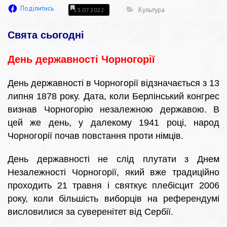
Поділитись
Культура
13.07.2022
Свята сьогодні
День державності Чорногорії
День державності в Чорногорії відзначається з 13
липня 1878 року. Дата, коли Берлінський конгрес
визнав Чорногорію незалежною державою. В
цей же день, у далекому 1941 році, народ
Чорногорії почав повстання проти німців.
День державності не слід плутати з Днем
Незалежності Чорногорії, який вже традиційно
проходить 21 травня і святкує плебісцит 2006
року, коли більшість виборців на референдумі
висловилися за суверенітет від Сербії.