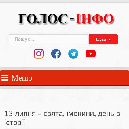
Skip
to
content
Пошук:
Меню
13 липня – свята, іменини, день в
історії