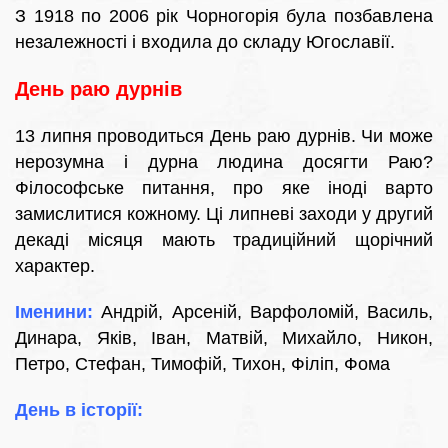
З 1918 по 2006 рік Чорногорія була позбавлена
незалежності і входила до складу Югославії.
День раю дурнів
13 липня проводиться День раю дурнів. Чи може
нерозумна і дурна людина досягти Раю?
Філософське питання, про яке іноді варто
замислитися кожному. Ці липневі заходи у другий
декаді місяця мають традиційний щорічний
характер.
Іменини:
Андрій, Арсеній, Варфоломій, Василь,
Динара, Яків, Іван, Матвій, Михайло, Никон,
Петро, Стефан, Тимофій, Тихон, Філіп, Фома
День в історії: