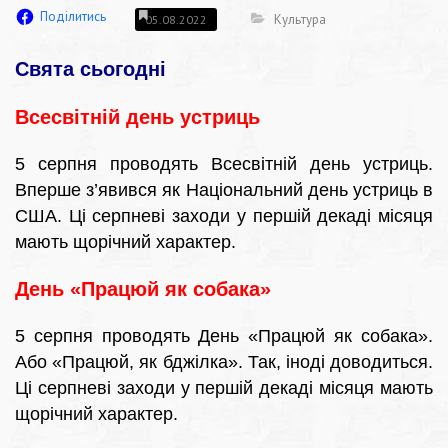
Поділитись
Культура
05.08.2022
Свята сьогодні
Всесвітній день устриць
5 серпня проводять Всесвітній день устриць.
Вперше з’явився як Національний день устриць в
США. Ці серпневі заходи у першій декаді місяця
мають щорічний характер.
День «Працюй як собака»
5 серпня проводять День «Працюй як собака».
Або «Працюй, як бджілка». Так, іноді доводиться.
Ці серпневі заходи у першій декаді місяця мають
щорічний характер.