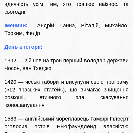
вдячність усім тим, хто працює наізнос. та
сьогодні
Іменини:
Андрій, Ганна, Віталій, Михайло,
Трохим, Федір
День в історії:
1392 — зійшов на трон перший володар держави
Чосон, ван Тхеджо
1420 — чеські таборити висунули свою програму
(«12 празьких статей»), що вимагає знищення
розкоші, етичного зла, скасування
іконошанування
1583 — англійський мореплавець Гамфрі Гілберт
оголосив острів Ньюфаундленд власністю