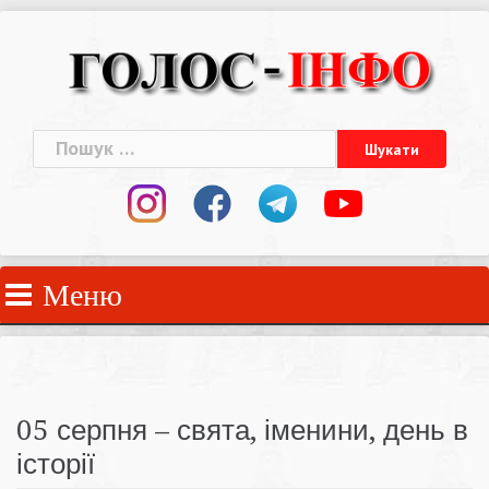
Skip
to
content
Пошук:
Меню
05 серпня – свята, іменини, день в
історії