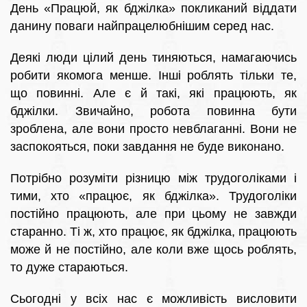
День «Працюй, як бджілка» покликаний віддати
данину поваги найпрацелюбнішим серед нас.
Деякі люди цілий день тиняються, намагаючись
робити якомога менше. Інші роблять тільки те,
що повинні. Але є й такі, які працюють, як
бджілки. Звичайно, робота повинна бути
зроблена, але вони просто невблаганні. Вони не
заспокояться, поки завдання не буде виконано.
Потрібно розуміти різницю між трудоголіками і
тими, хто «працює, як бджілка». Трудоголіки
постійно працюють, але при цьому не завжди
старанно. Ті ж, хто працює, як бджілка, працюють
може й не постійно, але коли вже щось роблять,
то дуже стараються.
Сьогодні у всіх нас є можливість висловити