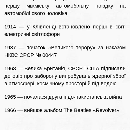
першу міжміську автомобільну поїздку на
автомобілі свого чоловіка
1914 — у Клівленді встановлено перші в світі
електричні світлофори
1937 — початок «Великого терору» за наказом
НКВС СРСР № 00447
1963 — Велика Британія, СРСР і США підписали
договір про заборону випробувань ядерної зброї
в атмосфері, космічному просторі й під водою
1965 — почалася друга індо-пакистанська війна
1966 — вийшов альбом The Beatles «Revolver»