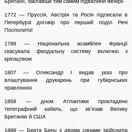
Британії, заклавши тим самим підвалини імперії
1772 — Пруссія, Австрія та Росія підписали в
Петербурзі договір про перший поділ Речі
Посполитої
1789 — Національна асамблея Франції
скасувала феодальну систему включно з
кріпацтвом
1807 — Олександр I видав указ про
влаштування друкарень при губернських
правліннях
1858 — дном Атлантики прокладено
телеграфний кабель, що зв’язав Велику
Британію й США
1888 — Берта Бенц з двома синами здійснила