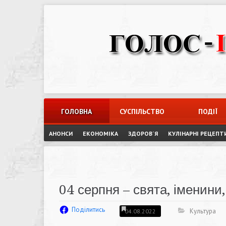
Skip
to
content
ГОЛОВНА
СУСПІЛЬСТВО
ПОДІЇ
АНОНСИ
ЕКОНОМІКА
ЗДОРОВ`Я
КУЛІНАРНІ РЕЦЕПТ
04 серпня – свята, іменини, 
Поділитись
Культура
04.08.2022