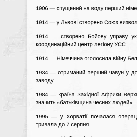
1906 — спущений на воду перший німе
1914 — у Львові створено Союз визвол
1914 — створено Бойову управу укра
координаційний центр легіону УСС
1914 — Німеччина оголосила війну Бель
1934 — отриманий перший чавун у дом
заводу
1984 — країна Західної Африки Верх
значить «батьківщина чесних людей»
1995 — у Хорватії почалася операці
тривала до 7 серпня