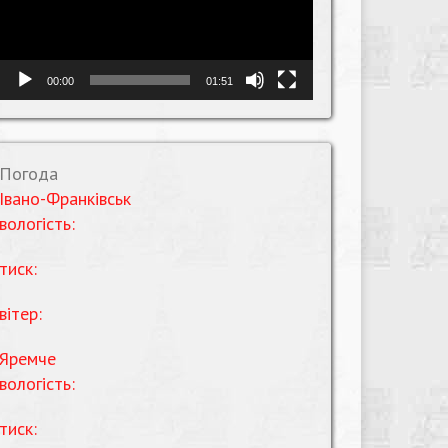
00:00
01:51
Погода
Івано-Франківськ
вологість:
тиск:
вітер:
Яремче
вологість:
тиск: