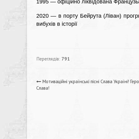
1995 — офіційно ліквідована Французь
2020 — в порту Бейрута (Ліван) прог
вибухів в історії
Переглядів:
791
Навігація
Мотиваційні українські пісні Слава Україні! Гер
Слава!
записів