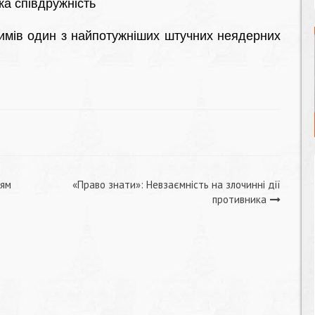
ка співдружність
римів один з найпотужніших штучних неядерних
оям
«Право знати»: Невзаємність на злочинні дії
противника