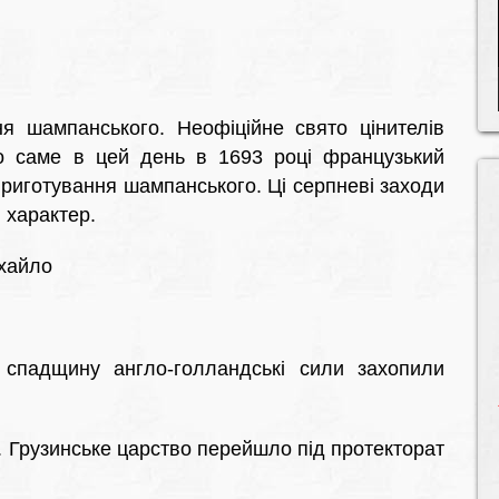
 шампанського. Неофіційне свято цінителів
що саме в цей день в 1693 році французький
приготування шампанського. Ці серпневі заходи
 характер.
ихайло
 спадщину англо-голландські сили захопили
. Грузинське царство перейшло під протекторат