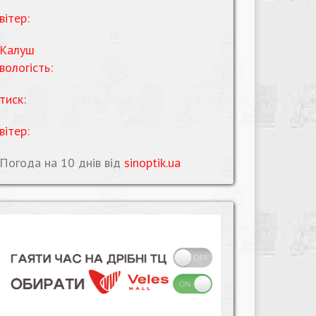
вітер:
Калуш
вологість:
тиск:
вітер:
Погода на 10 днів від
sinoptik.ua