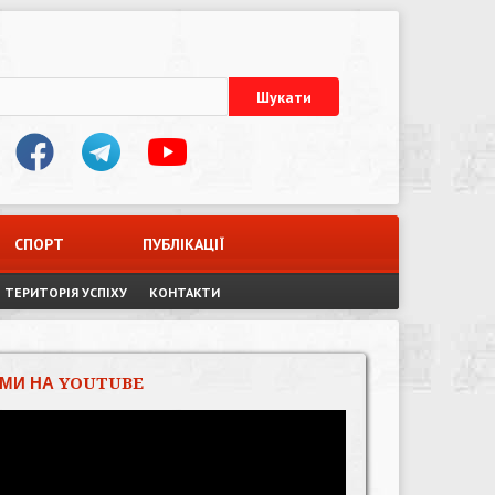
СПОРТ
ПУБЛІКАЦІЇ
ТЕРИТОРІЯ УСПІХУ
КОНТАКТИ
МИ НА YOUTUBE
Відеопрогравач