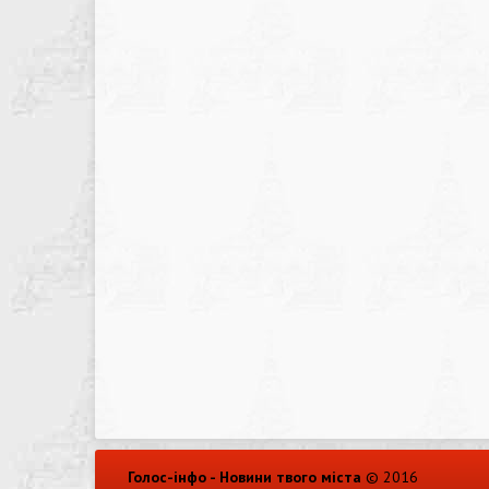
Голос-інфо - Новини твого міста
© 2016