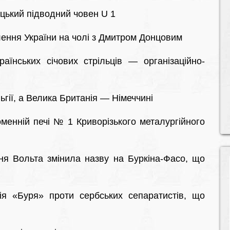
цький підводний човен U 1
ення України на чолі з Дмитром Донцовим
їнських січових стрільців — організаційно-
гії, а Велика Британія — Німеччині
енній печі № 1 Криворізького металургійного
ня Вольта змінила назву на Буркіна-Фасо, що
я «Буря» проти сербських сепаратистів, що