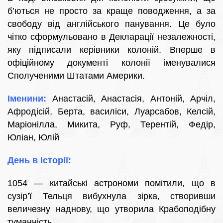
б’ються не просто за краще поводження, а за
свободу від англійського панування. Це було
чітко сформульовано в Декларації незалежності,
яку підписали керівники колоній. Вперше в
офіційному документі колонії іменувалися
Сполученими Штатами Америки.
Іменини:
Анастасій, Анастасія, Антоній, Арчіл,
Афродісій, Берта, василіси, Луарсабов, Келсій,
Маріонілла, Микита, Руф, Терентій, Федір,
Юліан, Юлій
День в історії:
1054 — китайські астрономи помітили, що в
сузір’ї Тельця вибухнула зірка, створивши
величезну наднову, що утворила Крабоподібну
туманність