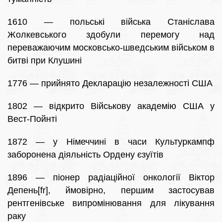
1610 — польські війська Станіслава
Жолкевського здобули перемогу над
переважаючим московсько-шведським військом в
битві при Клушині
1776 — прийнято Декларацію незалежності США
1802 — відкрито Військову академію США у
Вест-Пойнті
1872 — у Німеччині в часи Культуркампф
заборонена діяльність Ордену єзуїтів
1896 — піонер радіаційної онкології Віктор
Депень[fr], ймовірно, першим застосував
рентгенівське випромінювання для лікування
раку