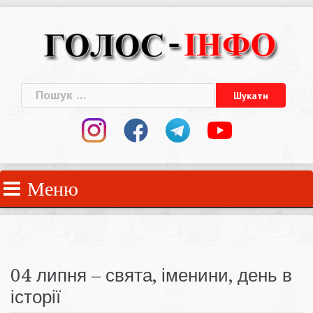
Skip
to
content
Пошук:
Меню
04 липня – свята, іменини, день в
історії