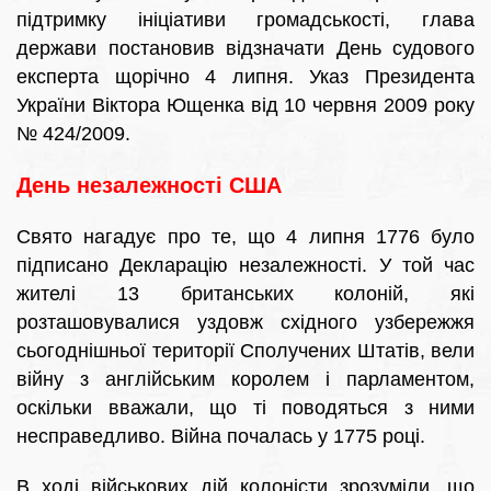
підтримку ініціативи громадськості, глава
держави постановив відзначати День судового
експерта щорічно 4 липня. Указ Президента
України Віктора Ющенка від 10 червня 2009 року
№ 424/2009.
День незалежності США
Свято нагадує про те, що 4 липня 1776 було
підписано Декларацію незалежності. У той час
жителі 13 британських колоній, які
розташовувалися уздовж східного узбережжя
сьогоднішньої території Сполучених Штатів, вели
війну з англійським королем і парламентом,
оскільки вважали, що ті поводяться з ними
несправедливо. Війна почалась у 1775 році.
В ході військових дій колоністи зрозуміли, що