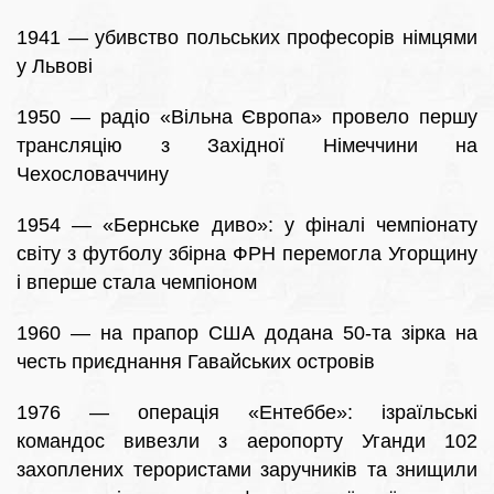
1941 — убивство польських професорів німцями
у Львові
1950 — радіо «Вільна Європа» провело першу
трансляцію з Західної Німеччини на
Чехословаччину
1954 — «Бернське диво»: у фіналі чемпіонату
світу з футболу збірна ФРН перемогла Угорщину
і вперше стала чемпіоном
1960 — на прапор США додана 50-та зірка на
честь приєднання Гавайських островів
1976 — операція «Ентеббе»: ізраїльські
командос вивезли з аеропорту Уганди 102
захоплених терористами заручників та знищили