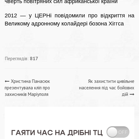
чверть повітряних сил африканської країни
2012 — у ЦЕРНі повідомили про відкриття на
Великому адронному колайдері бозона Хіггса
Переглядів:
817
Навігація
Христина Панасюк
Як захистити цивільне
презентувала кліп про
населення під час бойових
записів
захисників Маріуполя
дій