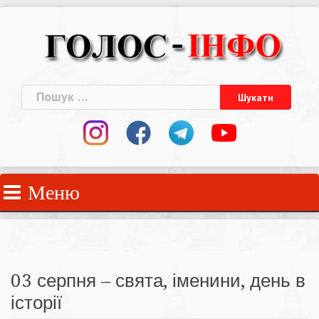
Skip
to
content
Пошук:
Меню
03 серпня – свята, іменини, день в
історії