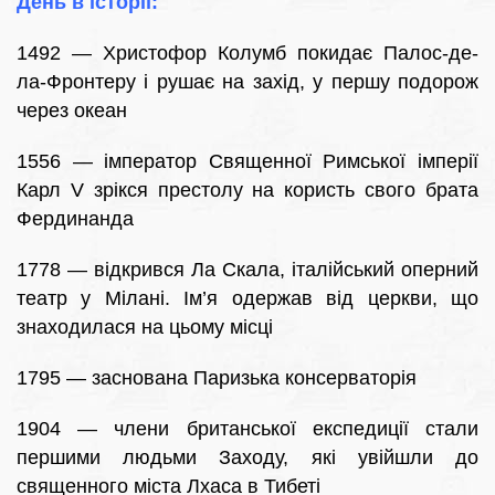
День в історії:
1492 — Христофор Колумб покидає Палос-де-
ла-Фронтеру і рушає на захід, у першу подорож
через океан
1556 — імператор Священної Римської імперії
Карл V зрікся престолу на користь свого брата
Фердинанда
1778 — відкрився Ла Скала, італійський оперний
театр у Мілані. Ім’я одержав від церкви, що
знаходилася на цьому місці
1795 — заснована Паризька консерваторія
1904 — члени британської експедиції стали
першими людьми Заходу, які увійшли до
священного міста Лхаса в Тибеті