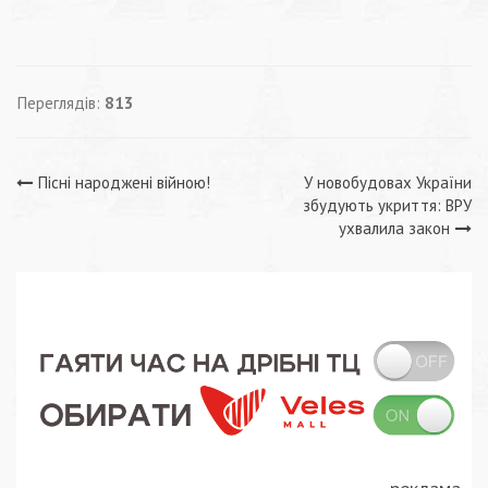
Переглядів:
813
Навігація
Пісні народжені війною!
У новобудовах України
збудують укриття: ВРУ
записів
ухвалила закон