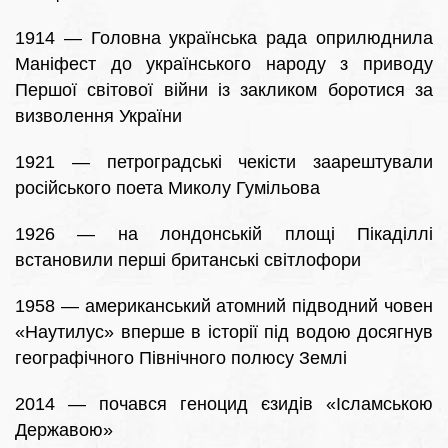
1914 — Головна українська рада оприлюднила
Маніфест до українського народу з приводу
Першої світової війни із закликом боротися за
визволення України
1921 — петроградські чекісти заарештували
російського поета Миколу Гумільова
1926 — на лондонській площі Пікаділлі
встановили перші британські світлофори
1958 — американський атомний підводний човен
«Наутилус» вперше в історії під водою досягнув
географічного Північного полюсу Землі
2014 — почався геноцид єзидів «Ісламською
Державою»