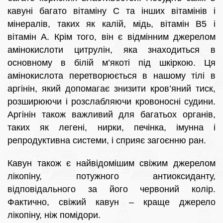
кавуні багато вітаміну С та інших вітамінів і
мінералів, таких як калій, мідь, вітамін B5 і
вітамін А. Крім того, він є відмінним джерелом
амінокислоти цитрулін, яка знаходиться в
основному в білій м’якоті під шкіркою. Ця
амінокислота перетворюється в нашому тілі в
аргінін, який допомагає знизити кров’яний тиск,
розширюючи і розслабляючи кровоносні судини.
Аргінін також важливий для багатьох органів,
таких як легені, нирки, печінка, імунна і
репродуктивна системи, і сприяє загоєнню ран.
Кавун також є найвідомішим свіжим джерелом
лікопіну, потужного антиоксиданту,
відповідального за його червоний колір.
Фактично, свіжий кавун – краще джерело
лікопіну, ніж помідори.