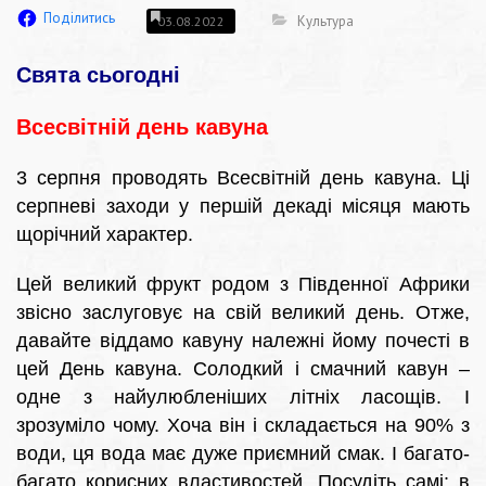
Поділитись
Культура
03.08.2022
Свята сьогодні
Всесвітній день кавуна
3 серпня проводять Всесвітній день кавуна. Ці
серпневі заходи у першій декаді місяця мають
щорічний характер.
Цей великий фрукт родом з Південної Африки
звісно заслуговує на свій великий день. Отже,
давайте віддамо кавуну належні йому почесті в
цей День кавуна. Солодкий і смачний кавун –
одне з найулюбленіших літніх ласощів. І
зрозуміло чому. Хоча він і складається на 90% з
води, ця вода має дуже приємний смак. І багато-
багато корисних властивостей. Посудіть самі: в