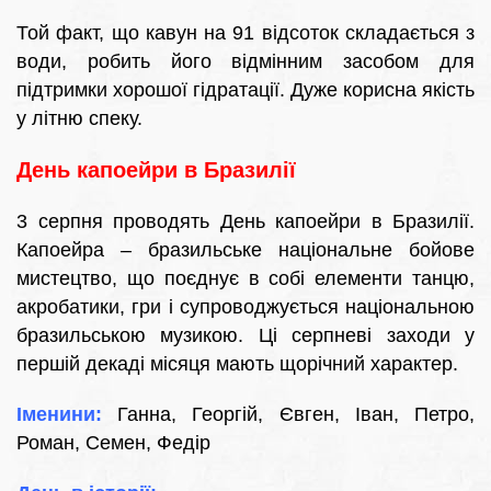
Той факт, що кавун на 91 відсоток складається з
води, робить його відмінним засобом для
підтримки хорошої гідратації. Дуже корисна якість
у літню спеку.
День капоейри в Бразилії
3 серпня проводять День капоейри в Бразилії.
Капоейра – бразильське національне бойове
мистецтво, що поєднує в собі елементи танцю,
акробатики, гри і супроводжується національною
бразильською музикою. Ці серпневі заходи у
першій декаді місяця мають щорічний характер.
Іменини:
Ганна, Георгій, Євген, Іван, Петро,
Роман, Семен, Федір