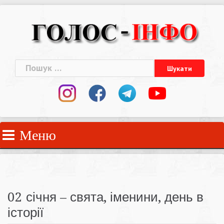
Skip
to
content
Пошук:
Меню
02 січня – свята, іменини, день в
історії