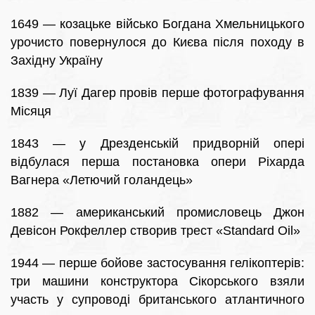
1649 — козацьке військо Богдана Хмельницького
урочисто повернулося до Києва після походу в
Західну Україну
1839 — Луї Дагер провів перше фотографування
Місяця
1843 — у Дрезденській придворній опері
відбулася перша постановка опери Ріхарда
Вагнера «Летючий голандець»
1882 — американський промисловець Джон
Девісон Рокфеллер створив трест «Standard Oil»
1944 — перше бойове застосування гелікоптерів:
три машини конструктора Сікорського взяли
участь у супроводі британського атлантичного