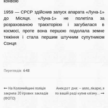
конвою
1959 — СРСР здійснив запуск апарата «Луна-1»
до Місяця. «Луна-1» не полетіла за
розрахованою траєкторією і загубилася в
космосі, проте вона першою подолала земне
тяжіння і стала першим штучним супутником
Сонця
Переглядів:
648
Навігація
На Коломийщині поліція
Анекдот дня: – алло, лікарю, я
закрила 20 ігрових закладів
по вашій раді купив клізму…
записів
(ФОТО)