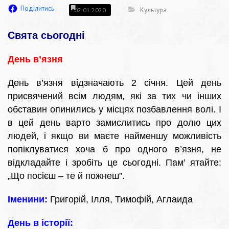
Поділитись
Культура
02.01.2020
Свята сьогодні
День в’язня
День в’язня відзначають 2 січня. Цей день
присвячений всім людям, які за тих чи інших
обставин опинились у місцях позбавлення волі. І
в цей день варто замислитись про долю цих
людей, і якщо ви маєте найменшу можливість
попіклуватися хоча б про одного в’язня, не
відкладайте і зробіть це сьогодні. Пам’ ятайте:
„Що посієш – те й пожнеш”.
Іменини:
Григорій, Ілля, Тимофій, Аглаида
День в історії: