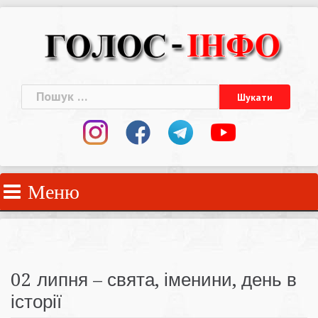
Skip
to
content
Пошук:
Меню
02 липня – свята, іменини, день в
історії