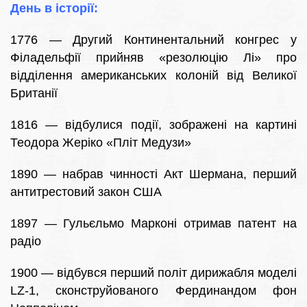
День в історії:
1776 — Другий Континентальний конгрес у
Філадельфії прийняв «резолюцію Лі» про
відділення американських колоній від Великої
Британії
1816 — відбулися події, зображені на картині
Теодора Жеріко «Пліт Медузи»
1890 — набрав чинності Акт Шермана, перший
антитрестовий закон США
1897 — Гульєльмо Марконі отримав патент на
радіо
1900 — відбувся перший політ дирижабля моделі
LZ-1, сконструйованого Фердинандом фон