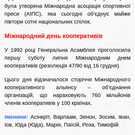
була утворена Міжнародна асоціація спортивної
преси (АІПС), яка сьогодні об’єднує майже
півтори сотні національних спілок.
Міжнародний день кооперативів
У 1992 році Генеральна Асамблея проголосила
першу суботу липня Міжнародним днем
кооперативів (резолюція 47/90 від 16 грудня).
Цього дня відзначалося сторіччя Міжнародного
кооперативного альянсу – об’єднання
організацій, що нараховують 760 мільйонів
членів кооперативів у 100 країнах.
Іменини:
Асінкріт, Варлаам, Зенон, Зосим, Іван,
Іов, Юда (Юда), Марія, Паїсій, Роза, Тимофій