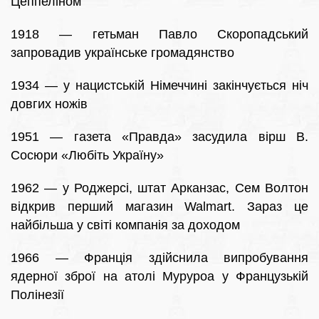
Цеппеліном
1918 — гетьман Павло Скоропадський
запровадив українське громадянство
1934 — у нацистській Німеччині закінчується ніч
довгих ножів
1951 — газета «Правда» засудила вірш В.
Сосюри «Любіть Україну»
1962 — у Роджерсі, штат Арканзас, Сем Волтон
відкрив перший магазин Walmart. Зараз це
найбільша у світі компанія за доходом
1966 — Франція здійснила випробування
ядерної зброї на атолі Муруроа у Французькій
Полінезії