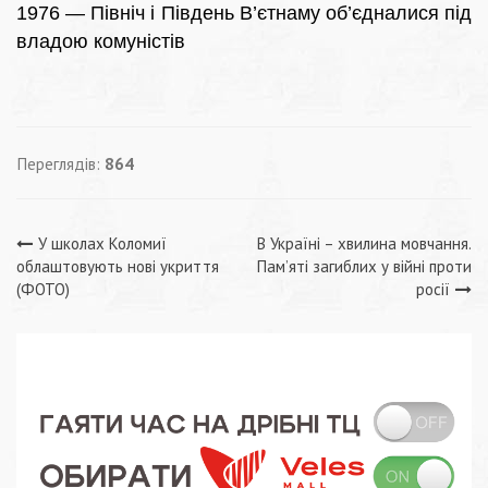
1976 — Північ і Південь В’єтнаму об’єдналися під
владою комуністів
Переглядів:
864
Навігація
У школах Коломиї
В Україні – хвилина мовчання.
облаштовують нові укриття
Пам’яті загиблих у війні проти
записів
(ФОТО)
росії