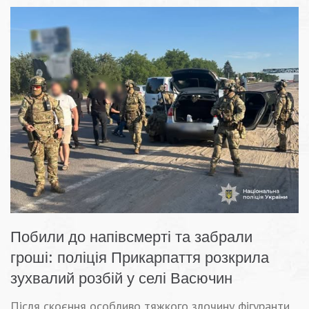
Побили до напівсмерті та забрали
гроші: поліція Прикарпаття розкрила
зухвалий розбій у селі Васючин
Після скоєння особливо тяжкого злочину фігуранти