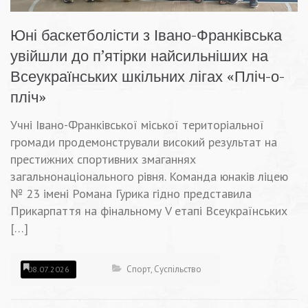
Юні баскетболісти з Івано-Франківська
увійшли до п’ятірки найсильніших на
Всеукраїнських шкільних лігах «Пліч-о-
пліч»
Учні Івано-Франківської міської територіальної
громади продемонстрували високий результат на
престижних спортивних змаганнях
загальнонаціонального рівня. Команда юнаків ліцею
№ 23 імені Романа Гурика гідно представила
Прикарпаття на фінальному V етапі Всеукраїнських
[…]
Спорт
,
Суспільство
08.07.2026