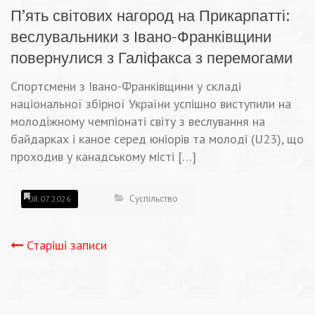
П’ять світових нагород на Прикарпатті:
веслувальники з Івано-Франківщини
повернулися з Галіфакса з перемогами
Спортсмени з Івано-Франківщини у складі
національної збірної України успішно виступили на
молодіжному чемпіонаті світу з веслування на
байдарках і каное серед юніорів та молоді (U23), що
проходив у канадському місті […]
Суспільство
08.07.2026
Навігація
Старіші записи
записів