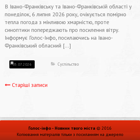
В Івано-Франківську та Івано-Франківській області у
понеділок, 6 липня 2026 року, очікується помірно
тепла погода з мінливою хмарністю, проте
синоптики попереджають про посилення вітру.
Інформує Голос-Інфо, посилаючись на Івано-
Франківський обласний […]
Суспільство
05.07.2026
Навігація
Старіші записи
записів
Голос-інфо - Новини твого міста
© 2016
Копіювання матеріалів тільки з посиланням на джерело