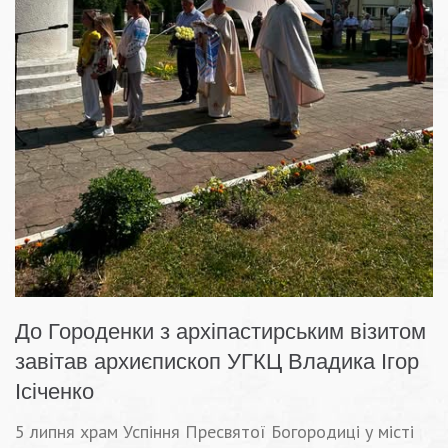
До Городенки з архіпастирським візитом
завітав архиєпископ УГКЦ Владика Ігор
Ісіченко
5 липня храм Успіння Пресвятої Богородиці у місті