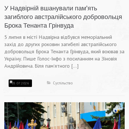
У Надвірній вшанували пам’ять
загиблого австралійського добровольця
Брока Тенанта Грінвуда
5 липня в місті Надвірна відбувся меморіальний
захід до других роковин загибелі австралійського
добровольця Брока Тенанта Грінвуда, який воював за
Україну. Пише Голос-Інфо з посиланням на Зіновія
Андрійовича. Біля пам’ятного […]
Суспільство
05.07.2026