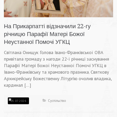
На Прикарпатті відзначили 22-гу
річницю Парафії Матері Божої
Неустанної Помочі УГКЦ
Світлана Онищук Голова Івано-Франківської ОВА
привітала громаду з нагоди 22-ї річниці заснування
Парафії Матері Божої Неустанної Помочі УГКЦ в
Івано-Франківську та храмового празника. Святкову
Архиєрейську Божественну Літургію очолив владика,
кардинал […]
Суспільство
05.07.2026