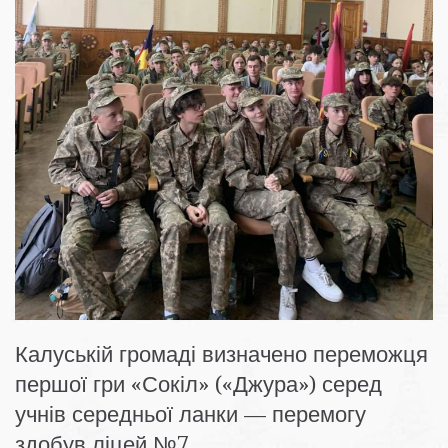
Калуській громаді визначено переможця
першої гри «Сокіл» («Джура») серед
учнів середньої ланки — перемогу
здобув ліцей №7