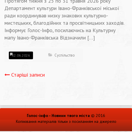
Протягом тижня з 25 по 31 травня 2026 року
Департамент культури Івано-Франківської міської
ради координував низку знакових культурно-
мистецьких, благодійних та просвітницьких заходів.
Інформує Голос-Інфо, посилаючись на Культурну
мапу Івано-Франківська Відзначили […]
Суспільство
02.06.2026
Навігація
Старіші записи
записів
Голос-інфо - Новини твого міста
© 2016
Копіювання матеріалів тільки з посиланням на джерело